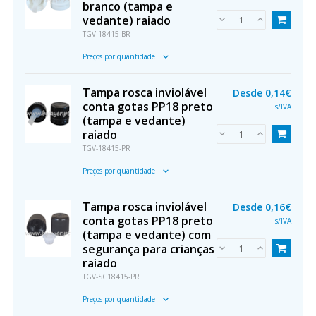
branco (tampa e
vedante) raiado
TGV-18415-BR
Preços por quantidade
Tampa rosca inviolável
Desde
0,14€
conta gotas PP18 preto
s/IVA
(tampa e vedante)
raiado
TGV-18415-PR
Preços por quantidade
Tampa rosca inviolável
Desde
0,16€
conta gotas PP18 preto
s/IVA
(tampa e vedante) com
segurança para crianças
raiado
TGV-SC18415-PR
Preços por quantidade