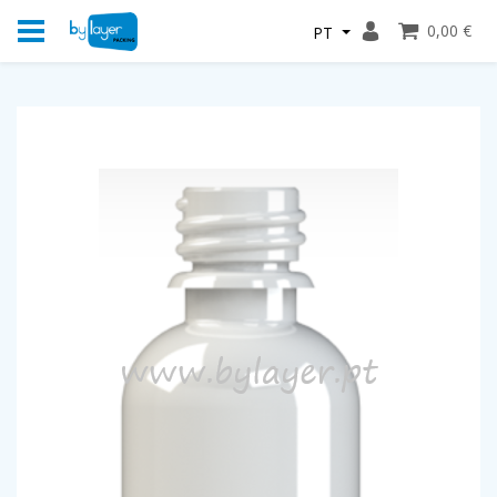
0,00 €
PT