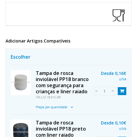
Adicionar Artigos Compatíveis
Escolher
Tampa de rosca
Desde
0,16€
inviolável PP18 branco
s/IVA
com segurança para
crianças e liner raiado
TIR-LSC18415-BR
Preços por quantidade
Tampa de rosca
Desde
0,10€
inviolável PP18 preto
s/IVA
com liner raiado