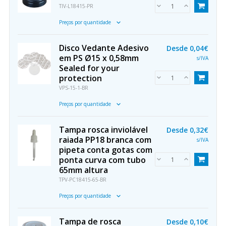
TIV-L18415-PR
Preços por quantidade
Disco Vedante Adesivo
Desde
0,04€
em PS Ø15 x 0,58mm
s/IVA
Sealed for your
protection
VPS-15-1-BR
Preços por quantidade
Tampa rosca inviolável
Desde
0,32€
raiada PP18 branca com
s/IVA
pipeta conta gotas com
ponta curva com tubo
65mm altura
TPV-PC18415-65-BR
Preços por quantidade
Tampa de rosca
Desde
0,10€