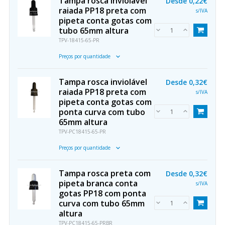
Tampa rosca inviolável
Desde
0,22€
raiada PP18 preta com
s/IVA
pipeta conta gotas com
tubo 65mm altura
TPV-18415-65-PR
Preços por quantidade
Tampa rosca inviolável
Desde
0,32€
raiada PP18 preta com
s/IVA
pipeta conta gotas com
ponta curva com tubo
65mm altura
TPV-PC18415-65-PR
Preços por quantidade
Tampa rosca preta com
Desde
0,32€
pipeta branca conta
s/IVA
gotas PP18 com ponta
curva com tubo 65mm
altura
TPV-PC18415-65-PRBR