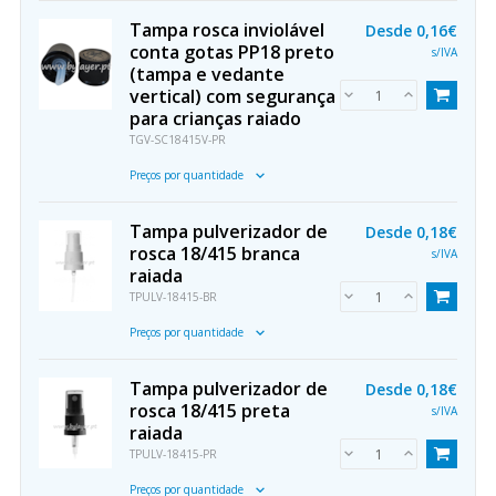
Tampa rosca inviolável
Desde
0,16€
conta gotas PP18 preto
s/IVA
(tampa e vedante
vertical) com segurança
para crianças raiado
TGV-SC18415V-PR
Preços por quantidade
Tampa pulverizador de
Desde
0,18€
rosca 18/415 branca
s/IVA
raiada
TPULV-18415-BR
Preços por quantidade
Tampa pulverizador de
Desde
0,18€
rosca 18/415 preta
s/IVA
raiada
TPULV-18415-PR
Preços por quantidade