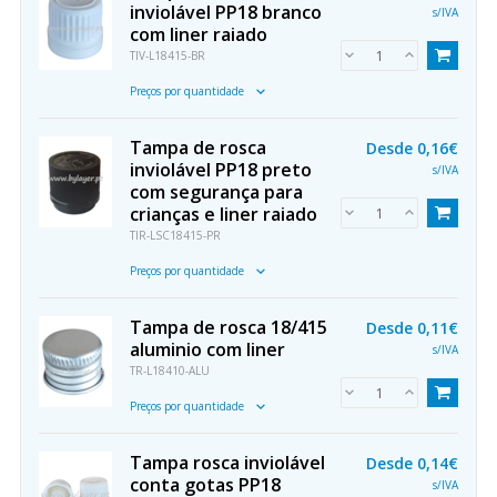
inviolável PP18 branco
s/IVA
com liner raiado
TIV-L18415-BR
Preços por quantidade
Tampa de rosca
Desde
0,16€
inviolável PP18 preto
s/IVA
com segurança para
crianças e liner raiado
TIR-LSC18415-PR
Preços por quantidade
Tampa de rosca 18/415
Desde
0,11€
aluminio com liner
s/IVA
TR-L18410-ALU
Preços por quantidade
Tampa rosca inviolável
Desde
0,14€
conta gotas PP18
s/IVA