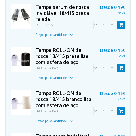
Tampa serum de rosca
Desde
0,19€
inviolável 18/415 preta
s/IVA
raiada
TSER-18415I-PR
Preços por quantidade
Tampa ROLL-ON de
Desde
0,15€
rosca 18/415 preta lisa
s/IVA
com esfera de aço
TROLL-18415-PR
Preços por quantidade
Tampa ROLL-ON de
Desde
0,15€
rosca 18/415 branco lisa
s/IVA
com esfera de aço
TROLL-18415-BR
Preços por quantidade