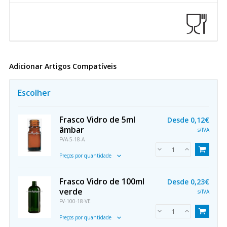
Adicionar Artigos Compatíveis
Escolher
Frasco Vidro de 5ml
Desde
0,12€
âmbar
s/IVA
FVA-5-18-A
Preços por quantidade
Frasco Vidro de 100ml
Desde
0,23€
verde
s/IVA
FV-100-18-VE
Preços por quantidade