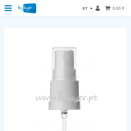
0,00 €
PT