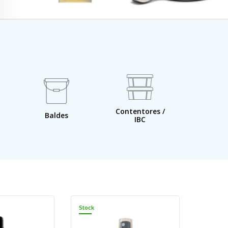
Contentores /
Bacia
Baldes
IBC
reten
Stock
Stock