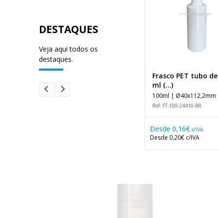
DESTAQUES
Veja aqui todos os
destaques.
)
Balde branco 3L com
Frasco PET tubo de
tampa e (...)
ml (...)
3000ml | Ø200x131mm
100ml | Ø40x112,2mm 
Ref: BA-3000A-BR
Ref: FT-100-24410-BR
Desde
0,83€
Desde
0,16€
s/IVA
s/IVA
Desde
1,02€
c/IVA
Desde
0,20€
c/IVA