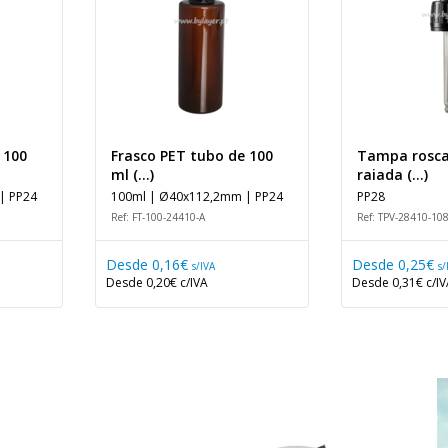
 100
Frasco PET tubo de 100
Tampa rosca 
ml (...)
raiada (...)
| PP24
100ml | Ø40x112,2mm | PP24
PP28
Ref: FT-100-24410-A
Ref: TPV-28410-10
Desde
0,16€
Desde
0,25€
s/IVA
s/
Desde
0,20€
c/IVA
Desde
0,31€
c/I