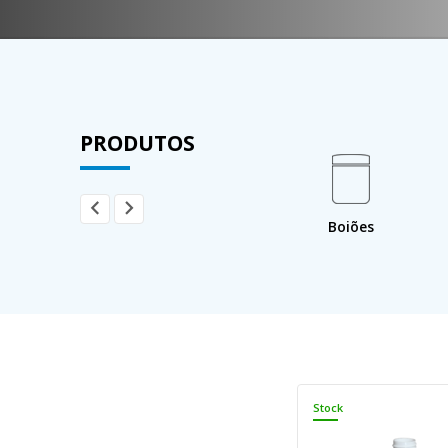
PRODUTOS
tentores /
Bacia de
Boiões
IBC
retenção
Stock
Stock