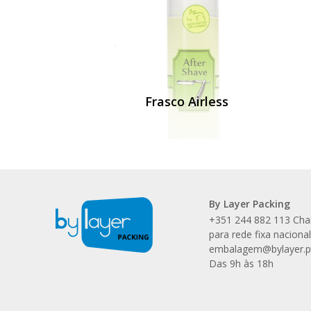
Frasco Airless
By Layer Packing
+351 244 882 113 Ch
para rede fixa naciona
embalagem@bylayer.p
Das 9h às 18h