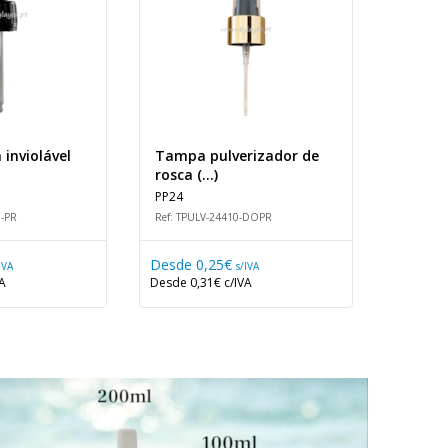
inviolável
Tampa pulverizador de
Tampa
rosca (...)
rosca (.
PP24
PP28
8-PR
Ref: TPULV-24410-DOPR
Ref: TPU
Desde
0,25€
Desde
IVA
s/IVA
VA
Desde
0,31€
c/IVA
Desde
0