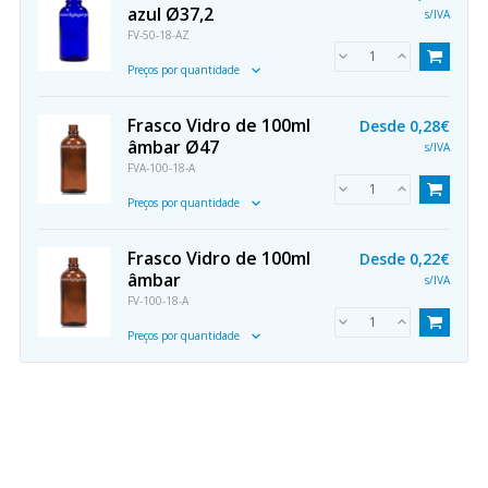
azul Ø37,2
s/IVA
FV-50-18-AZ
Preços por quantidade
Frasco Vidro de 100ml
Desde
0,28€
âmbar Ø47
s/IVA
FVA-100-18-A
Preços por quantidade
Frasco Vidro de 100ml
Desde
0,22€
âmbar
s/IVA
FV-100-18-A
Preços por quantidade