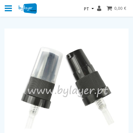
0,00 €
PT