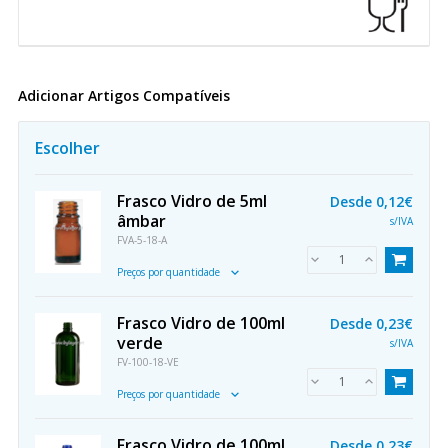
Adicionar Artigos Compatíveis
Escolher
Frasco Vidro de 5ml
Desde
0,12€
âmbar
s/IVA
FVA-5-18-A
Preços por quantidade
Frasco Vidro de 100ml
Desde
0,23€
verde
s/IVA
FV-100-18-VE
Preços por quantidade
Frasco Vidro de 100ml
Desde
0,23€