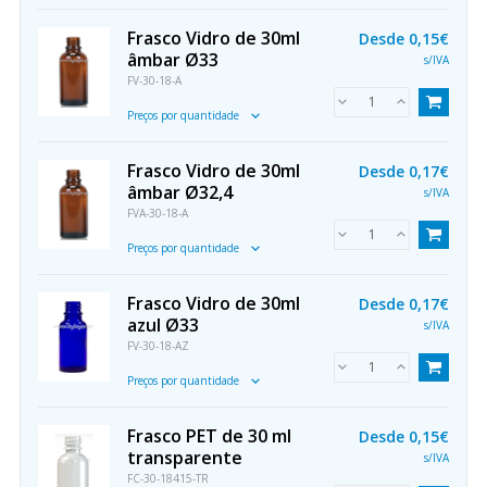
Frasco Vidro de 30ml
Desde
0,15€
âmbar Ø33
s/IVA
FV-30-18-A
Preços por quantidade
Frasco Vidro de 30ml
Desde
0,17€
âmbar Ø32,4
s/IVA
FVA-30-18-A
Preços por quantidade
Frasco Vidro de 30ml
Desde
0,17€
azul Ø33
s/IVA
FV-30-18-AZ
Preços por quantidade
Frasco PET de 30 ml
Desde
0,15€
transparente
s/IVA
FC-30-18415-TR