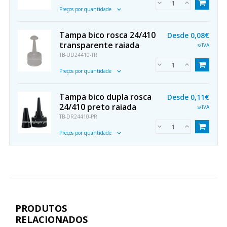
Preços por quantidade
Tampa bico rosca 24/410
Desde
0,08€
transparente raiada
s/IVA
TB-UD24410-TR
Preços por quantidade
Tampa bico dupla rosca
Desde
0,11€
24/410 preto raiada
s/IVA
TB-DR24410-PR
Preços por quantidade
PRODUTOS
RELACIONADOS