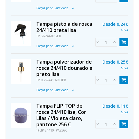
Preços por quantidade
Tampa pistola de rosca
Desde
0,24€
24/410 preta lisa
s/IVA
TPIST-24410S-PR
Preços por quantidade
Tampa pulverizador de
Desde
0,25€
rosca 24/410 dourado e
s/IVA
preto lisa
TPULV-24410-DOPR
Preços por quantidade
Tampa FLIP TOP de
Desde
0,11€
rosca 24/410 lisa, Cor
s/IVA
Lilas / Violeta claro,
pantone 256 C
TFLIP-24410- PA256C