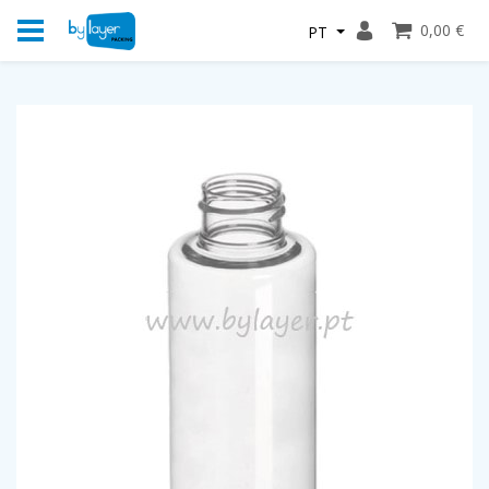
0,00 €
PT