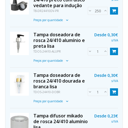
vedante para indução
TB-DR24410DV-PR
Preços por quantidade
Tampa doseadora de
Desde
0,30€
rosca 24/410 alumínio e
s/IVA
preta lisa
TDOS-24410-ALUPR
Preços por quantidade
Tampa doseadora de
Desde
0,30€
rosca 24/410 dourada e
s/IVA
branca lisa
TDOS-24410-DOBR
Preços por quantidade
Tampa difusor mikado
Desde
0,23€
de rosca 24/410 alumínio
s/IVA
lisa