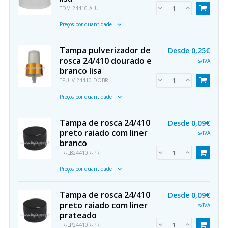
TDM-24410-ALU
Preços por quantidade
Tampa pulverizador de
Desde
0,25€
rosca 24/410 dourado e
s/IVA
branco lisa
TPULV-24410-DOBR
Preços por quantidade
Tampa de rosca 24/410
Desde
0,09€
preto raiado com liner
s/IVA
branco
TR-LB24410R-PR
Preços por quantidade
Tampa de rosca 24/410
Desde
0,09€
preto raiado com liner
s/IVA
prateado
TR-LP24410R-PR