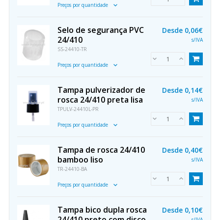
Preços por quantidade
Selo de segurança PVC
Desde
0,06€
24/410
s/IVA
SS-24410-TR
Preços por quantidade
Tampa pulverizador de
Desde
0,14€
rosca 24/410 preta lisa
s/IVA
TPULV-24410L-PR
Preços por quantidade
Tampa de rosca 24/410
Desde
0,40€
bamboo liso
s/IVA
TR-24410-BA
Preços por quantidade
Tampa bico dupla rosca
Desde
0,10€
24/410 preto com disco
s/IVA