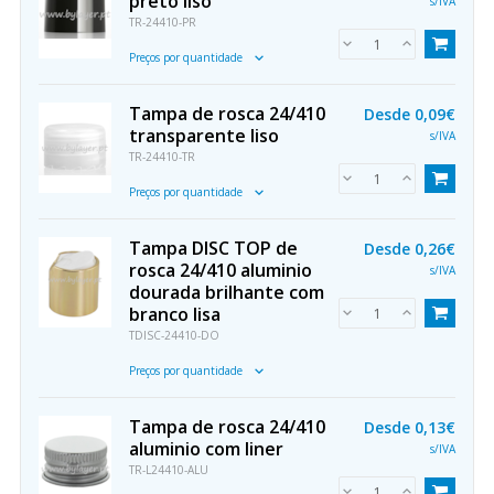
preto liso
s/IVA
TR-24410-PR
Preços por quantidade
Tampa de rosca 24/410
Desde
0,09€
transparente liso
s/IVA
TR-24410-TR
Preços por quantidade
Tampa DISC TOP de
Desde
0,26€
rosca 24/410 aluminio
s/IVA
dourada brilhante com
branco lisa
TDISC-24410-DO
Preços por quantidade
Tampa de rosca 24/410
Desde
0,13€
aluminio com liner
s/IVA
TR-L24410-ALU