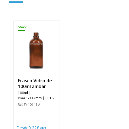
Stock
Frasco Vidro de
100ml âmbar
100ml |
Ø44,5x112mm | PP18
Ref: FV-100-18-A
Desde
0,22€
s/IVA