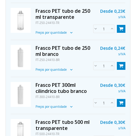
Frasco PET tubo de 250
Desde
0,23€
ml transparente
s/IVA
FT-250-24410-TR
Preços por quantidade
Frasco PET tubo de 250
Desde
0,24€
ml branco
s/IVA
FT-250-24410-BR
Preços por quantidade
Frasco PET 300ml
Desde
0,30€
cilindrico tubo branco
s/IVA
FT-300-24410-BR
Preços por quantidade
Frasco PET tubo 500 ml
Desde
0,30€
transparente
s/IVA
FT-500-24410-TR