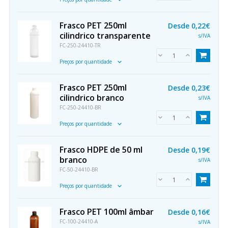
Frasco PET 250ml
Desde
0,22€
cilindrico transparente
s/IVA
FC-250-24410-TR
Preços por quantidade
Frasco PET 250ml
Desde
0,23€
cilindrico branco
s/IVA
FC-250-24410-BR
Preços por quantidade
Frasco HDPE de 50 ml
Desde
0,19€
branco
s/IVA
FC-50-24410-BR
Preços por quantidade
Frasco PET 100ml âmbar
Desde
0,16€
FC-100-24410-A
s/IVA