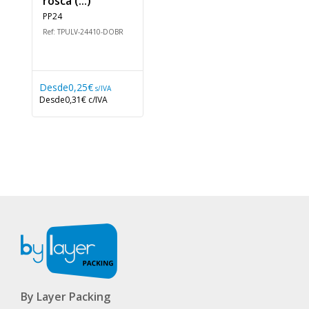
rosca (...)
PP24
Ref: TPULV-24410-DOBR
Desde
0,25€
s/IVA
Desde
0,31€
c/IVA
By Layer Packing