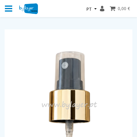
0,00 €
PT