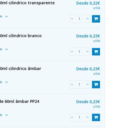
0ml cilindrico transparente
Desde
0,22€
s/IVA
ade
0ml cilindrico branco
Desde
0,23€
s/IVA
ade
0ml cilindrico âmbar
Desde
0,23€
s/IVA
ade
 de 60ml âmbar PP24
Desde
0,23€
s/IVA
ade