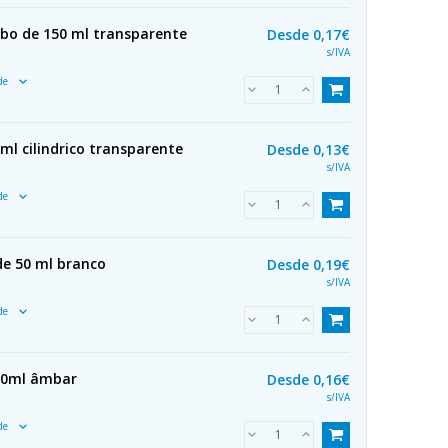
ubo de 150 ml transparente
Desde
0,17€
s/IVA
ade
ml cilindrico transparente
Desde
0,13€
s/IVA
ade
de 50 ml branco
Desde
0,19€
s/IVA
ade
00ml âmbar
Desde
0,16€
s/IVA
ade