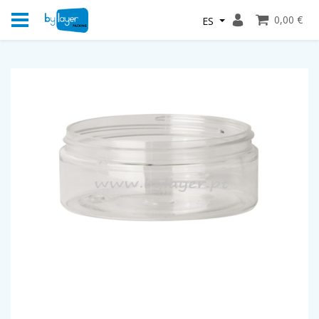
0,00 €
ES