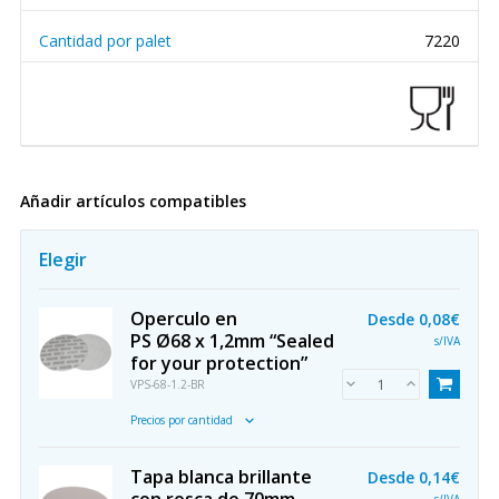
Cantidad por palet
7220
Añadir artículos compatibles
Elegir
Operculo en
Desde
0,08€
PS Ø68 x 1,2mm “Sealed
s/IVA
for your protection”
VPS-68-1.2-BR
Precios por cantidad
Tapa blanca brillante
Desde
0,14€