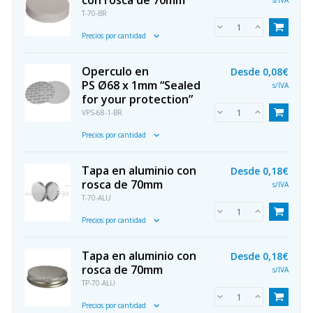
con rosca de 70mm
s/IVA
T-70-BR
Precios por cantidad
Operculo en
Desde
0,08€
PS Ø68 x 1mm “Sealed
s/IVA
for your protection”
VPS-68-1-BR
Precios por cantidad
Tapa en aluminio con
Desde
0,18€
rosca de 70mm
s/IVA
T-70-ALU
Precios por cantidad
Tapa en aluminio con
Desde
0,18€
rosca de 70mm
s/IVA
TP-70-ALU
Precios por cantidad