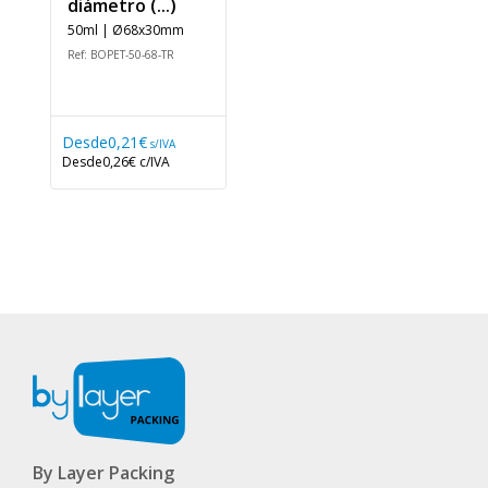
diámetro (...)
50ml | Ø68x30mm
Ref: BOPET-50-68-TR
Desde
0,21€
s/IVA
Desde
0,26€
c/IVA
By Layer Packing