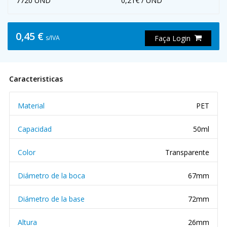
7720 UND
0,21€ / UND
0,45 €
s/IVA
Faça Login
Caracteristicas
Material
PET
Capacidad
50ml
Color
Transparente
Diámetro de la boca
67mm
Diámetro de la base
72mm
Altura
26mm