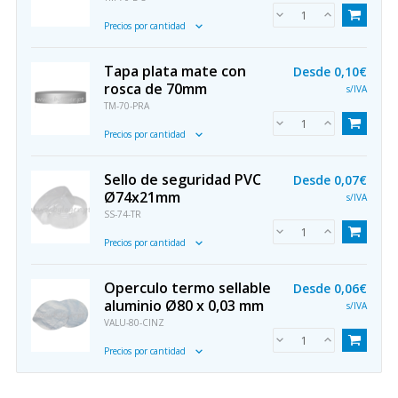
Precios por cantidad
Tapa plata mate con
Desde
0,10€
rosca de 70mm
s/IVA
TM-70-PRA
Precios por cantidad
Sello de seguridad PVC
Desde
0,07€
Ø74x21mm
s/IVA
SS-74-TR
Precios por cantidad
Operculo termo sellable
Desde
0,06€
aluminio Ø80 x 0,03 mm
s/IVA
VALU-80-CINZ
Precios por cantidad