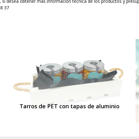
h, si desea obtener más información técnica de los productos y pres
88 37
Tarros de PET con tapas de aluminio