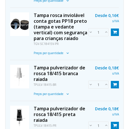
Preços por quantidade
Tampa rosca inviolável
Desde
0,16€
conta gotas PP18 preto
s/IVA
(tampa e vedante
vertical) com segurança
para crianças raiado
TGV-SC18415V-PR
Preços por quantidade
Tampa pulverizador de
Desde
0,18€
rosca 18/415 branca
s/IVA
raiada
TPULV-18415-BR
Preços por quantidade
Tampa pulverizador de
Desde
0,18€
rosca 18/415 preta
s/IVA
raiada
TPULV-18415-PR