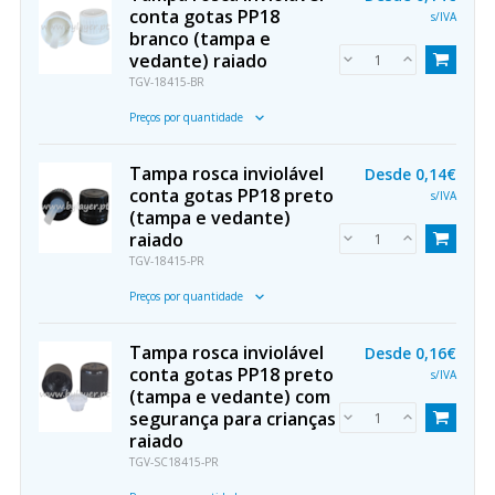
conta gotas PP18
s/IVA
branco (tampa e
vedante) raiado
TGV-18415-BR
Preços por quantidade
Tampa rosca inviolável
Desde
0,14€
conta gotas PP18 preto
s/IVA
(tampa e vedante)
raiado
TGV-18415-PR
Preços por quantidade
Tampa rosca inviolável
Desde
0,16€
conta gotas PP18 preto
s/IVA
(tampa e vedante) com
segurança para crianças
raiado
TGV-SC18415-PR