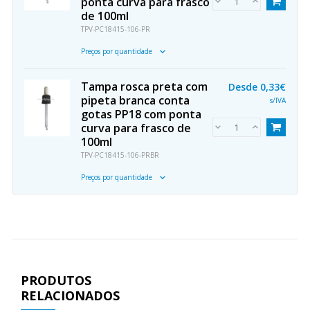
ponta curva para frasco
de 100ml
TPV-PC18415-106-PR
Preços por quantidade
Tampa rosca preta com
Desde
0,33€
pipeta branca conta
s/IVA
gotas PP18 com ponta
curva para frasco de
100ml
TPV-PC18415-106-PRBR
Preços por quantidade
PRODUTOS
RELACIONADOS