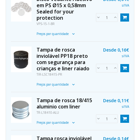
em PS Ø15 x 0,58mm
s/IVA
Sealed for your
protection
VPS-15-1-BR
Preços por quantidade
Tampa de rosca
Desde
0,16€
inviolável PP18 preto
s/IVA
com segurança para
crianças e liner raiado
TIR-LSC18415-PR
Preços por quantidade
Tampa de rosca 18/415
Desde
0,11€
aluminio com liner
s/IVA
TR-L18410-ALU
Preços por quantidade
Tampa rosca inviolável
Desde
0,14€