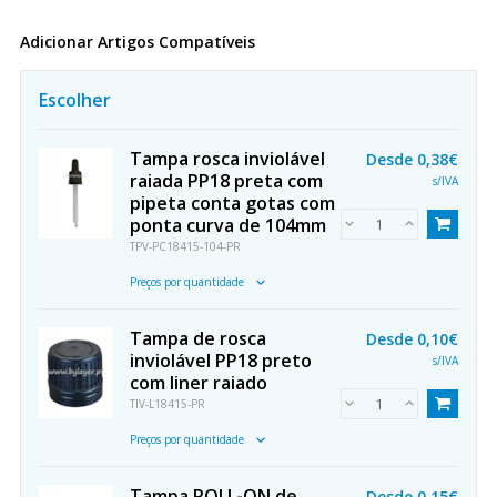
Adicionar Artigos Compatíveis
Escolher
Tampa rosca inviolável
Desde
0,38€
raiada PP18 preta com
s/IVA
pipeta conta gotas com
ponta curva de 104mm
TPV-PC18415-104-PR
Preços por quantidade
Tampa de rosca
Desde
0,10€
inviolável PP18 preto
s/IVA
com liner raiado
TIV-L18415-PR
Preços por quantidade
Tampa ROLL-ON de
Desde
0,15€