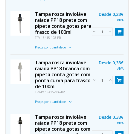
Tampa rosca inviolável
Desde
0,23€
raiada PP18 preta com
s/IVA
pipeta conta gotas para
frasco de 100ml
TPV-18415-108-PR
Preços por quantidade
Tampa rosca inviolável
Desde
0,33€
raiada PP18 branca com
s/IVA
pipeta conta gotas com
ponta curva para frasco
de 100ml
TPV-PC18415-106-BR
Preços por quantidade
Tampa rosca inviolável
Desde
0,33€
raiada PP18 preta com
s/IVA
pipeta conta gotas com