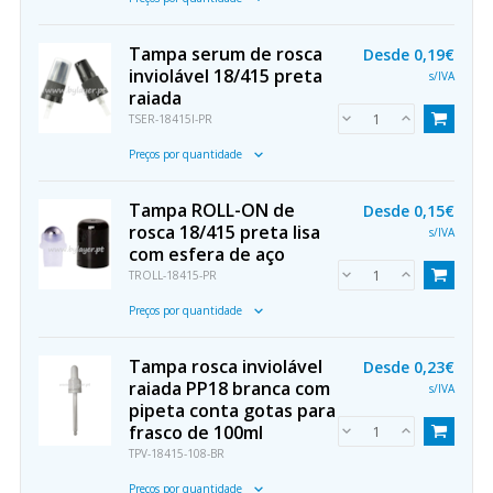
Tampa serum de rosca
Desde
0,19€
inviolável 18/415 preta
s/IVA
raiada
TSER-18415I-PR
Preços por quantidade
Tampa ROLL-ON de
Desde
0,15€
rosca 18/415 preta lisa
s/IVA
com esfera de aço
TROLL-18415-PR
Preços por quantidade
Tampa rosca inviolável
Desde
0,23€
raiada PP18 branca com
s/IVA
pipeta conta gotas para
frasco de 100ml
TPV-18415-108-BR
Preços por quantidade