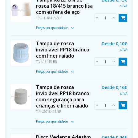
rosca 18/415 branco lisa
s/IVA
com esfera de aço
TROLL-18415-BR
Preços por quantidade
Tampa de rosca
Desde
0,10€
inviolável PP18 branco
s/IVA
com liner raiado
TIV-L18415-BR
Preços por quantidade
Tampa de rosca
Desde
0,16€
inviolável PP18 branco
s/IVA
com segurança para
crianças e liner raiado
TIR-LSC18415-BR
Preços por quantidade
Disco Vedante Adesivo
Desde
0,04€