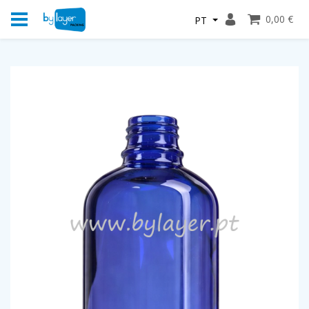
0,00 €
PT