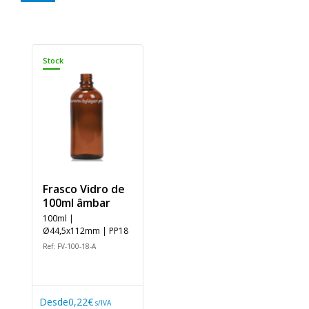
Stock
Frasco Vidro de
100ml âmbar
100ml |
Ø44,5x112mm | PP18
Ref: FV-100-18-A
Desde
0,22€
s/IVA