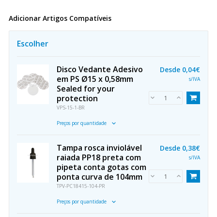
Adicionar Artigos Compatíveis
Escolher
Disco Vedante Adesivo
Desde
0,04€
em PS Ø15 x 0,58mm
s/IVA
Sealed for your
protection
VPS-15-1-BR
Preços por quantidade
Tampa rosca inviolável
Desde
0,38€
raiada PP18 preta com
s/IVA
pipeta conta gotas com
ponta curva de 104mm
TPV-PC18415-104-PR
Preços por quantidade