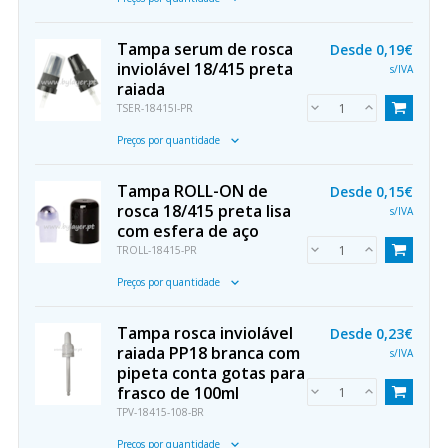
Tampa serum de rosca
Desde
0,19€
inviolável 18/415 preta
s/IVA
raiada
TSER-18415I-PR
Preços por quantidade
Tampa ROLL-ON de
Desde
0,15€
rosca 18/415 preta lisa
s/IVA
com esfera de aço
TROLL-18415-PR
Preços por quantidade
Tampa rosca inviolável
Desde
0,23€
raiada PP18 branca com
s/IVA
pipeta conta gotas para
frasco de 100ml
TPV-18415-108-BR
Preços por quantidade