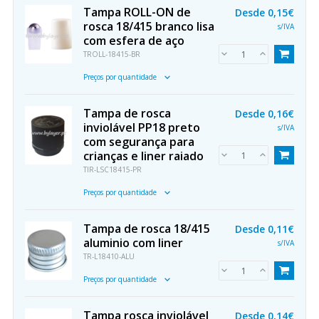
Tampa ROLL-ON de
Desde
0,15€
rosca 18/415 branco lisa
s/IVA
com esfera de aço
TROLL-18415-BR
Preços por quantidade
Tampa de rosca
Desde
0,16€
inviolável PP18 preto
s/IVA
com segurança para
crianças e liner raiado
TIR-LSC18415-PR
Preços por quantidade
Tampa de rosca 18/415
Desde
0,11€
aluminio com liner
s/IVA
TR-L18410-ALU
Preços por quantidade
Tampa rosca inviolável
Desde
0,14€