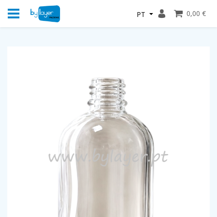
0,00 €
PT