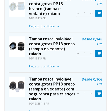
conta gotas PP18
s/IVA
branco (tampa e
vedante) raiado
TGV-18415-BR
Preços por quantidade
Tampa rosca inviolável
Desde
0,14€
conta gotas PP18 preto
s/IVA
(tampa e vedante)
raiado
TGV-18415-PR
Preços por quantidade
Tampa rosca inviolável
Desde
0,16€
conta gotas PP18 preto
s/IVA
(tampa e vedante) com
segurança para crianças
raiado
TGV-SC18415-PR