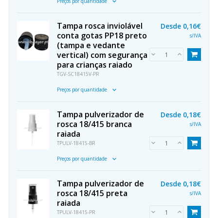
Preços por quantidade
Tampa rosca inviolável
Desde
0,16€
conta gotas PP18 preto
s/IVA
(tampa e vedante
vertical) com segurança
para crianças raiado
TGV-SC18415V-PR
Preços por quantidade
Tampa pulverizador de
Desde
0,18€
rosca 18/415 branca
s/IVA
raiada
TPULV-18415-BR
Preços por quantidade
Tampa pulverizador de
Desde
0,18€
rosca 18/415 preta
s/IVA
raiada
TPULV-18415-PR