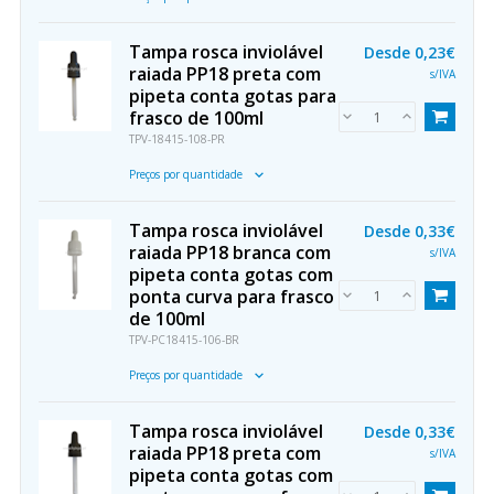
Tampa rosca inviolável
Desde
0,23€
raiada PP18 preta com
s/IVA
pipeta conta gotas para
frasco de 100ml
TPV-18415-108-PR
Preços por quantidade
Tampa rosca inviolável
Desde
0,33€
raiada PP18 branca com
s/IVA
pipeta conta gotas com
ponta curva para frasco
de 100ml
TPV-PC18415-106-BR
Preços por quantidade
Tampa rosca inviolável
Desde
0,33€
raiada PP18 preta com
s/IVA
pipeta conta gotas com