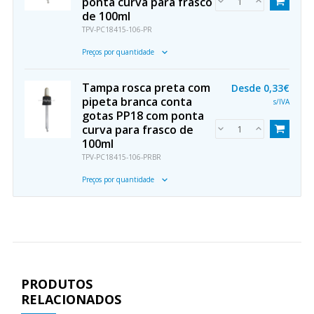
ponta curva para frasco
de 100ml
TPV-PC18415-106-PR
Preços por quantidade
Tampa rosca preta com
Desde
0,33€
pipeta branca conta
s/IVA
gotas PP18 com ponta
curva para frasco de
100ml
TPV-PC18415-106-PRBR
Preços por quantidade
PRODUTOS
RELACIONADOS