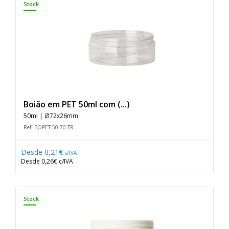
Stock
Boião em PET 50ml com (...)
50ml | Ø72x26mm
Ref: BOPET-50-70-TR
Desde
0,21€
s/IVA
Desde
0,26€
c/IVA
Stock