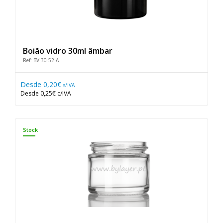
Boião vidro 30ml âmbar
Ref: BV-30-52-A
Desde
0,20€
s/IVA
Desde
0,25€
c/IVA
Stock