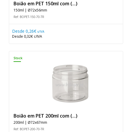
Boião em PET 150ml com (...)
150ml | Ø72x56mm
Ref: BOPET-150-70-TR
Desde
0,26€
s/IVA
Desde
0,32€
c/IVA
Stock
Boião em PET 200ml com (...)
200ml | Ø72x67mm
Ref: BOPET-200-70-TR