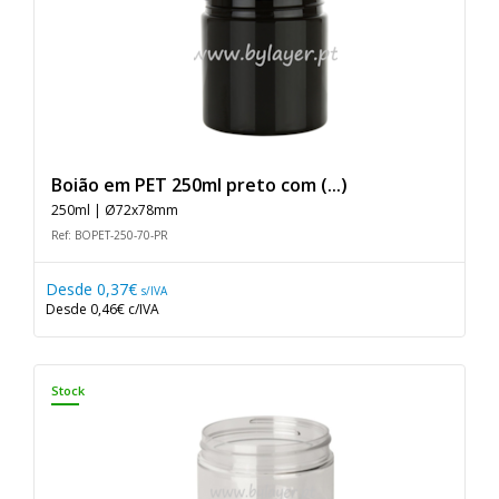
Boião em PET 250ml preto com (...)
250ml | Ø72x78mm
Ref: BOPET-250-70-PR
Desde
0,37€
s/IVA
Desde
0,46€
c/IVA
Stock