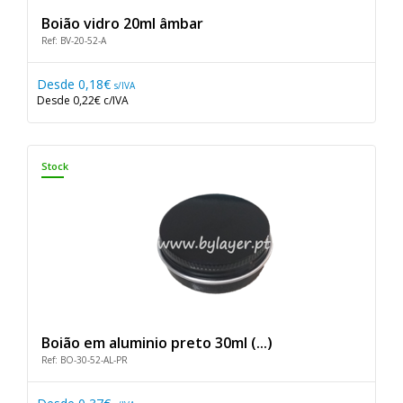
Boião vidro 20ml âmbar
Ref: BV-20-52-A
Desde
0,18€
s/IVA
Desde
0,22€
c/IVA
Stock
Boião em aluminio preto 30ml (...)
Ref: BO-30-52-AL-PR