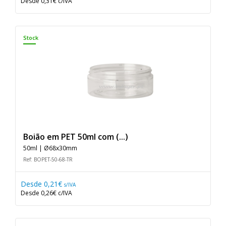
Desde
0,31€
c/IVA
Stock
Boião em PET 50ml com (...)
50ml | Ø68x30mm
Ref: BOPET-50-68-TR
Desde
0,21€
s/IVA
Desde
0,26€
c/IVA