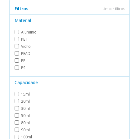
Filtros
Limpar filtros
Material
Aluminio
PET
Vidro
PEAD
PP
PS
Capacidade
15ml
20ml
30ml
50ml
80ml
90ml
100ml