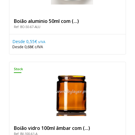
Boião aluminio 50ml com (...)
Ref: BO-50-67-ALU
Desde
0,55€
s/IVA
Desde
0,68€
c/IVA
Stock
Boião vidro 100ml âmbar com (...)
Ref: BV-100-61-A