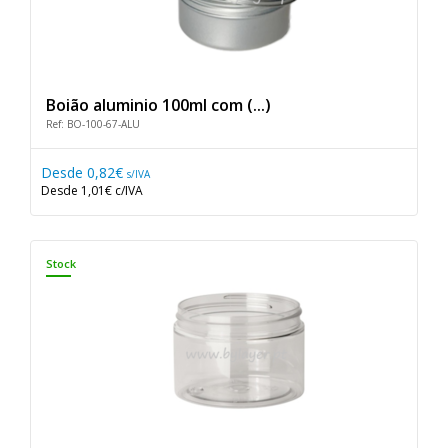
Boião aluminio 100ml com (...)
Ref: BO-100-67-ALU
Desde
0,82€
s/IVA
Desde
1,01€
c/IVA
Stock