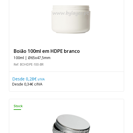
Boião 100ml em HDPE branco
100ml | Ø65x47,5mm
Ref: BOHDPE-100-BR
Desde
0,28€
s/IVA
Desde
0,34€
c/IVA
Stock