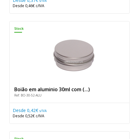
Desde
0,37€
s/IVA
Desde
0,46€
c/IVA
Stock
Boião em aluminio 30ml com (...)
Ref: BO-30-52-ALU
Desde
0,42€
s/IVA
Desde
0,52€
c/IVA
Stock