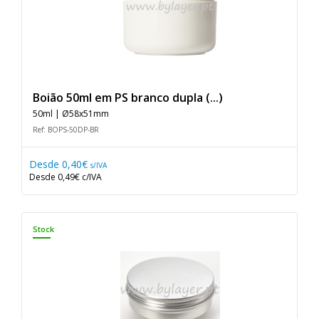
Boião 50ml em PS branco dupla (...)
50ml | Ø58x51mm
Ref: BOPS-50DP-BR
Desde
0,40€
s/IVA
Desde
0,49€
c/IVA
Stock