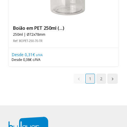
Boião em PET 250ml (...)
250ml | Ø72x78mm
Ref: BOPET-250-70-TR
Desde
0,31€
s/IVA
Desde
0,38€
c/IVA
<
>
1
2