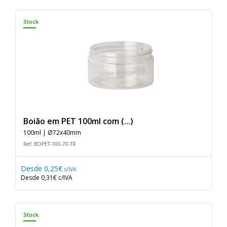
Stock
Boião em PET 100ml com (...)
100ml | Ø72x40mm
Ref: BOPET-100-70-TR
Desde
0,25€
s/IVA
Desde
0,31€
c/IVA
Stock