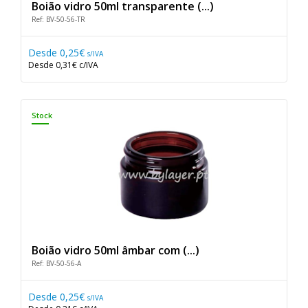
Boião vidro 50ml transparente (...)
Ref: BV-50-56-TR
Desde
0,25€
s/IVA
Desde
0,31€
c/IVA
Stock
Boião vidro 50ml âmbar com (...)
Ref: BV-50-56-A
Desde
0,25€
s/IVA