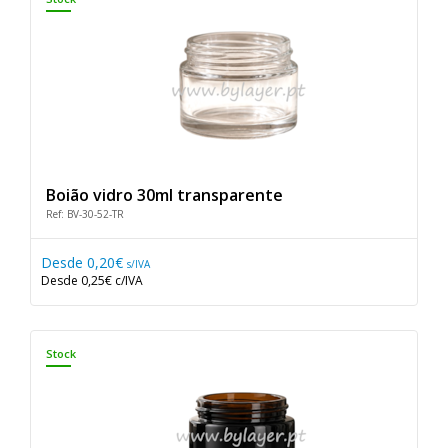
Boião vidro 30ml transparente
Ref: BV-30-52-TR
Desde
0,20€
s/IVA
Desde
0,25€
c/IVA
Stock