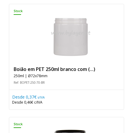
Stock
Boião em PET 250ml branco com (...)
250ml | Ø72x78mm
Ref: BOPET-250-70-BR
Desde
0,37€
s/IVA
Desde
0,46€
c/IVA
Stock