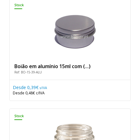
Stock
Boião em alumínio 15ml com (...)
Ref: BO-15-39-ALU
Desde
0,39€
s/IVA
Desde
0,48€
c/IVA
Stock