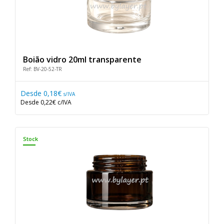
Boião vidro 20ml transparente
Ref: BV-20-52-TR
Desde
0,18€
s/IVA
Desde
0,22€
c/IVA
Stock