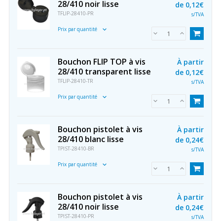
28/410 noir lisse
de
0,12€
TFLIP-28410-PR
s/TVA
Prix par quantité
Bouchon FLIP TOP à vis
À partir
28/410 transparent lisse
de
0,12€
TFLIP-28410-TR
s/TVA
Prix par quantité
Bouchon pistolet à vis
À partir
28/410 blanc lisse
de
0,24€
TPIST-28410-BR
s/TVA
Prix par quantité
Bouchon pistolet à vis
À partir
28/410 noir lisse
de
0,24€
TPIST-28410-PR
s/TVA