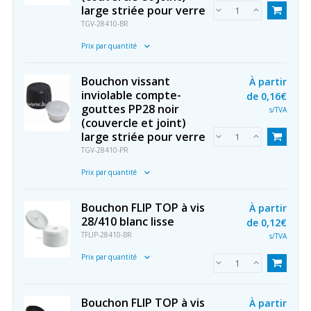
large striée pour verre
TGV-28410-BR
Prix par quantité
Bouchon vissant
À partir
inviolable compte-
de
0,16€
gouttes PP28 noir
s/TVA
(couvercle et joint)
large striée pour verre
TGV-28410-PR
Prix par quantité
Bouchon FLIP TOP à vis
À partir
28/410 blanc lisse
de
0,12€
TFLIP-28410-BR
s/TVA
Prix par quantité
Bouchon FLIP TOP à vis
À partir