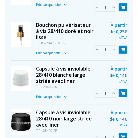
Prix par quantité
Bouchon pulvérisateur
À partir
à vis 28/410 doré et noir
de
0,25€
lisse
s/TVA
TPULV-28410-DOPR
Prix par quantité
Capsule à vis inviolable
À partir
28/410 blanche large
de
0,14€
striée avec liner
s/TVA
TIR-L28410-BR
Prix par quantité
Capsule à vis inviolable
À partir
28/410 noir large striée
de
0,14€
avec liner
s/TVA
TIR-L28410-PR