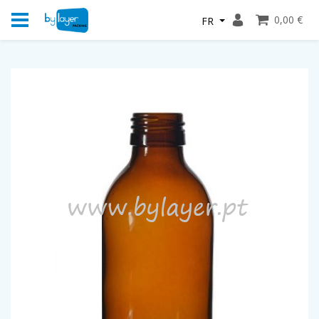
0,00 €
FR