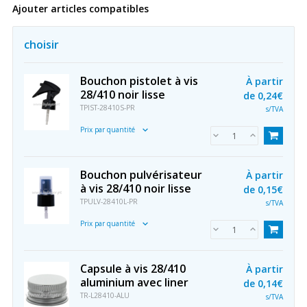
Ajouter articles compatibles
choisir
Bouchon pistolet à vis
À partir
28/410 noir lisse
de
0,24€
TPIST-28410S-PR
s/TVA
Prix par quantité
Bouchon pulvérisateur
À partir
à vis 28/410 noir lisse
de
0,15€
TPULV-28410L-PR
s/TVA
Prix par quantité
Capsule à vis 28/410
À partir
aluminium avec liner
de
0,14€
TR-L28410-ALU
s/TVA