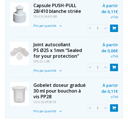
Capsule PUSH-PULL
À partir
28/410 blanche striée
de
0,11€
TPUCH-28410-BR
s/TVA
Prix par quantité
Joint autocollant
À partir
PS Ø25 x 1mm “Sealed
de
0,06€
for your protection”
s/TVA
VPS-25-1-BR
Prix par quantité
Gobelet doseur gradué
À partir
30 ml pour bouchon à
de
0,11€
vis PP28
s/TVA
CDG-30-PP28-TR
Prix par quantité