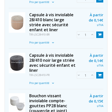
Prix par quantité
Capsule à vis inviolable
À partir
28/410 blanc large
de
0,14€
striée avec sécurité
s/TVA
enfant et liner
TIR-LSC28410-BR
Prix par quantité
Capsule à vis inviolable
À partir
28/410 noir large striée
de
0,14€
avec sécurité enfant et
s/TVA
liner
TIR-LSC28410-PR
Prix par quantité
Bouchon vissant
À partir
inviolable compte-
de
0,15€
gouttes PP28 blanc
s/TVA
(couvercle et joint)