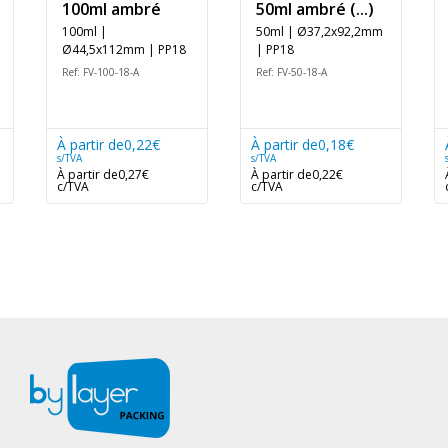
100ml ambré
50ml ambré (...)
100ml |
50ml | Ø37,2x92,2mm
Ø44,5x112mm | PP18
| PP18
Ref: FV-100-18-A
Ref: FV-50-18-A
À partir de
0,22€
À partir de
0,18€
s/TVA
s/TVA
À partir de
0,27€
À partir de
0,22€
c/TVA
c/TVA