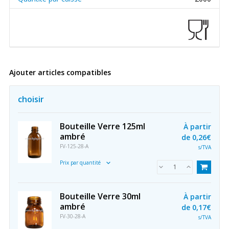
Ajouter articles compatibles
choisir
Bouteille Verre 125ml
À partir
ambré
de
0,26€
FV-125-28-A
s/TVA
Prix par quantité
Bouteille Verre 30ml
À partir
ambré
de
0,17€
FV-30-28-A
s/TVA