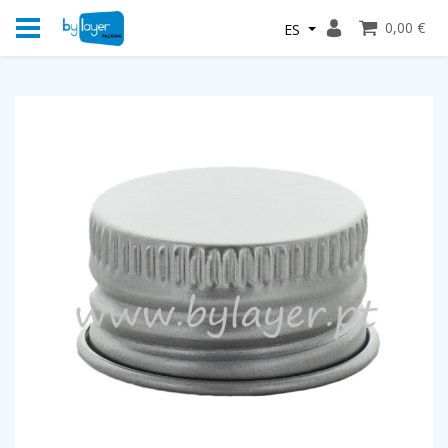
0,00 €
ES