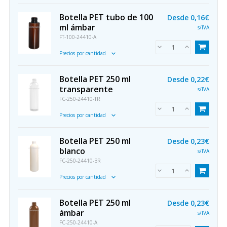
Botella PET tubo de 100
Desde
0,16€
ml ámbar
s/IVA
FT-100-24410-A
Precios por cantidad
Botella PET 250 ml
Desde
0,22€
transparente
s/IVA
FC-250-24410-TR
Precios por cantidad
Botella PET 250 ml
Desde
0,23€
blanco
s/IVA
FC-250-24410-BR
Precios por cantidad
Botella PET 250 ml
Desde
0,23€
ámbar
s/IVA
FC-250-24410-A