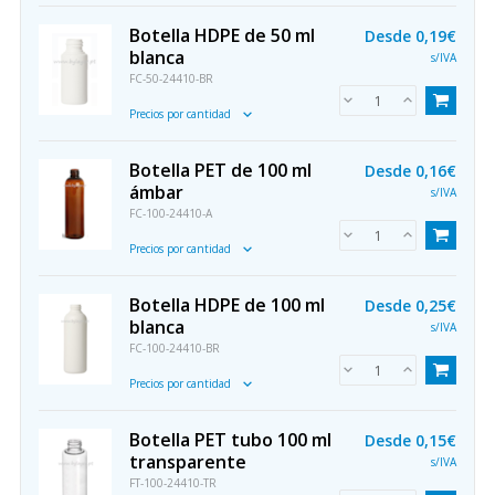
Botella HDPE de 50 ml
Desde
0,19€
blanca
s/IVA
FC-50-24410-BR
Precios por cantidad
Botella PET de 100 ml
Desde
0,16€
ámbar
s/IVA
FC-100-24410-A
Precios por cantidad
Botella HDPE de 100 ml
Desde
0,25€
blanca
s/IVA
FC-100-24410-BR
Precios por cantidad
Botella PET tubo 100 ml
Desde
0,15€
transparente
s/IVA
FT-100-24410-TR