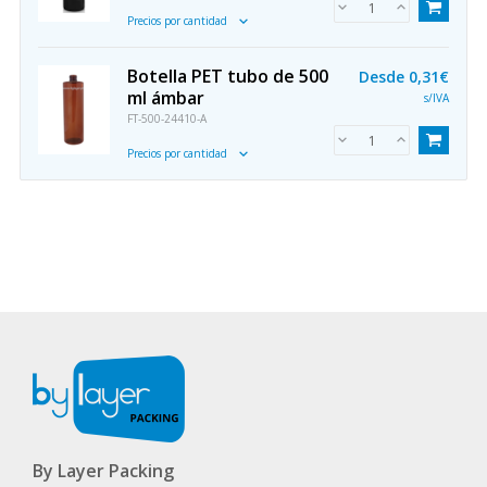
Precios por cantidad
Botella PET tubo de 500
Desde
0,31€
ml ámbar
s/IVA
FT-500-24410-A
Precios por cantidad
By Layer Packing