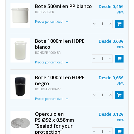
Bote 500ml en PP blanco
Desde
0,46€
BOPP-500-BR
s/IVA
Precios por cantidad
Bote 1000ml en HDPE
Desde
0,63€
blanco
s/IVA
BOHDPE-1000-BR
Precios por cantidad
Bote 1000ml en HDPE
Desde
0,63€
negro
s/IVA
BOHDPE-1000-PR
Precios por cantidad
Operculo en
Desde
0,12€
PS Ø92 x 0,58mm
s/IVA
“Sealed for your
protection”