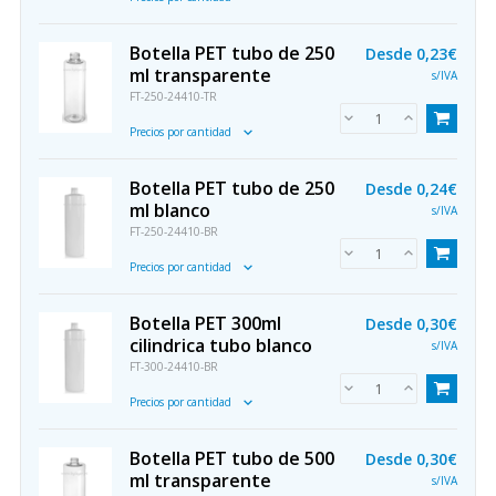
Botella PET tubo de 250
Desde
0,23€
ml transparente
s/IVA
FT-250-24410-TR
Precios por cantidad
Botella PET tubo de 250
Desde
0,24€
ml blanco
s/IVA
FT-250-24410-BR
Precios por cantidad
Botella PET 300ml
Desde
0,30€
cilindrica tubo blanco
s/IVA
FT-300-24410-BR
Precios por cantidad
Botella PET tubo de 500
Desde
0,30€
ml transparente
s/IVA