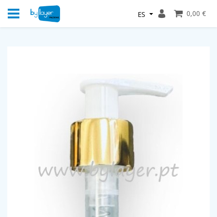
0,00 €
ES