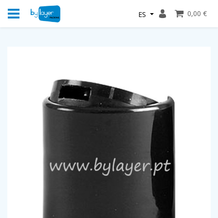
0,00 €
ES