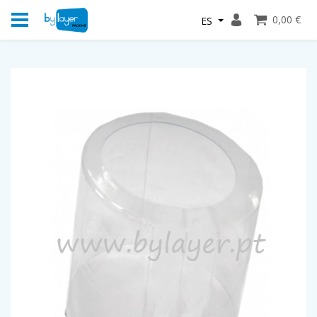
0,00 €
ES