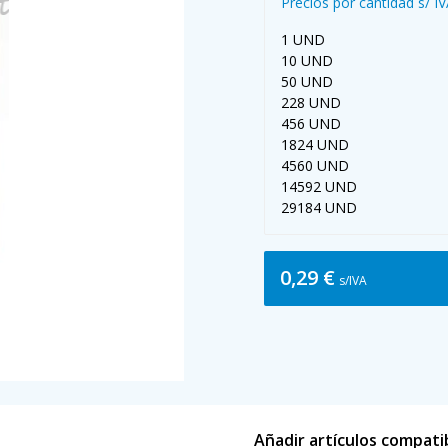
Precios por cantidad s/ I
1 UND
10 UND
50 UND
228 UND
456 UND
1824 UND
4560 UND
14592 UND
29184 UND
0,29 €
s/IVA
Añadir artículos compati