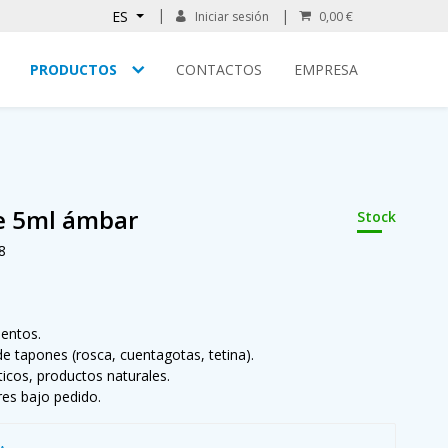
ES
Iniciar sesión
0,00 €
PRODUCTOS
CONTACTOS
EMPRESA
de 5ml ámbar
Stock
8
mentos.
de tapones (rosca, cuentagotas, tetina).
icos, productos naturales.
res bajo pedido.