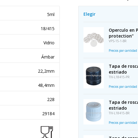
Elegir
5ml
18/415
Operculo en 
protection”
VPS-15-1-BR
Vidrio
Precios por cantidad
Ámbar
Tapa de rosca
22,2mm
estriado
TIV-L18415-PR
48,4mm
Precios por cantidad
228
Tapa de rosca
estriado
29184
TIV-L18415-BR
Precios por cantidad