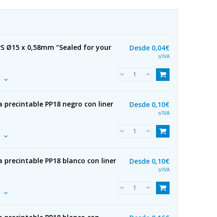
PS Ø15 x 0,58mm “Sealed for your
Desde
0,04€
s/IVA
 precintable PP18 negro con liner
Desde
0,10€
s/IVA
 precintable PP18 blanco con liner
Desde
0,10€
s/IVA