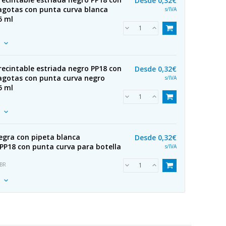
Desde
0,32€
agotas con punta curva blanca
s/IVA
5 ml
ecintable estriada negro PP18 con
Desde
0,32€
agotas con punta curva negro
s/IVA
5 ml
egra con pipeta blanca
Desde
0,32€
PP18 con punta curva para botella
s/IVA
RBR