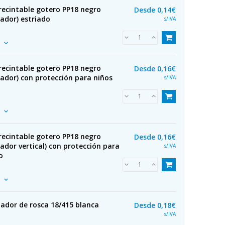
recintable gotero PP18 negro
Desde
0,14€
ador) estriado
s/IVA
recintable gotero PP18 negro
Desde
0,16€
ador) con protección para niños
s/IVA
recintable gotero PP18 negro
Desde
0,16€
ador vertical) con protección para
s/IVA
o
ador de rosca 18/415 blanca
Desde
0,18€
s/IVA