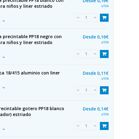
a precintable PP18 blanco con
Desde
0,16€
ra niños y liner estriado
s/IVA
a precintable PP18 negro con
Desde
0,16€
ra niños y liner estriado
s/IVA
a 18/415 aluminio con liner
Desde
0,11€
s/IVA
recintable gotero PP18 blanco
Desde
0,14€
ador) estriado
s/IVA