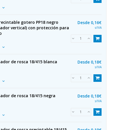
recintable gotero PP18 negro
Desde
0,16€
ador vertical) con protección para
s/IVA
o
ador de rosca 18/415 blanca
Desde
0,18€
s/IVA
zador de rosca 18/415 negra
Desde
0,18€
s/IVA
ador de rosca precintable 18/415
Desde
0,19€