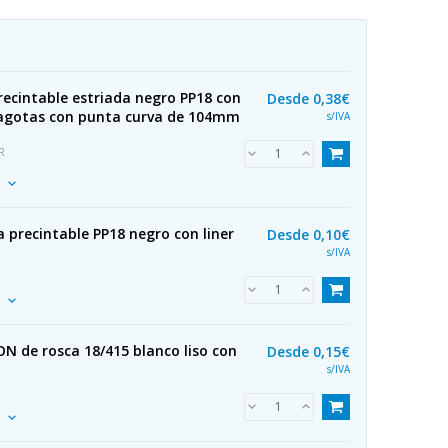
ecintable estriada negro PP18 con
Desde
0,38€
agotas con punta curva de 104mm
s/IVA
R
 precintable PP18 negro con liner
Desde
0,10€
s/IVA
N de rosca 18/415 blanco liso con
Desde
0,15€
s/IVA