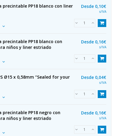
 precintable PP18 blanco con liner
Desde
0,10€
s/IVA
a precintable PP18 blanco con
Desde
0,16€
ra niños y liner estriado
s/IVA
PS Ø15 x 0,58mm “Sealed for your
Desde
0,04€
s/IVA
a precintable PP18 negro con
Desde
0,16€
ra niños y liner estriado
s/IVA