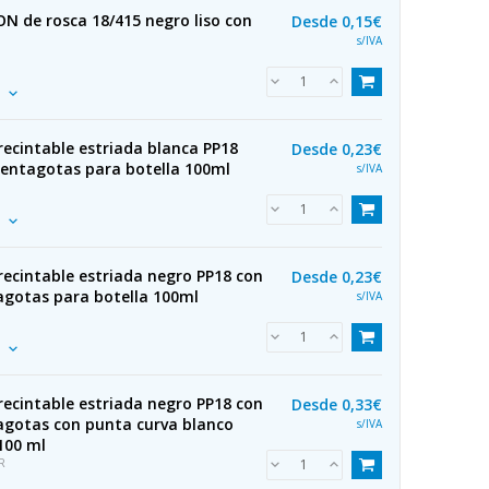
N de rosca 18/415 negro liso con
Desde
0,15€
s/IVA
ecintable estriada blanca PP18
Desde
0,23€
uentagotas para botella 100ml
s/IVA
ecintable estriada negro PP18 con
Desde
0,23€
agotas para botella 100ml
s/IVA
ecintable estriada negro PP18 con
Desde
0,33€
agotas con punta curva blanco
s/IVA
100 ml
R