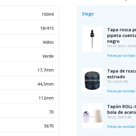
Elegir
100ml
18/415
Tapa rosca pr
pipeta cuent
negro
Vidrio
TPV-PC18415-104-P
Verde
Precios por cantidad
17,7mm
Tapa de rosca
estriado
TIV-L18415-PR
44,5mm
Precios por cantidad
112mm
Tapón ROLL-O
70
bola de acero
TROLL-18415-BR
5670
Precios por cantidad