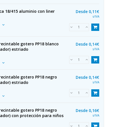
a 18/415 aluminio con liner
Desde
0,11€
s/IVA
recintable gotero PP18 blanco
Desde
0,14€
ador) estriado
s/IVA
recintable gotero PP18 negro
Desde
0,14€
ador) estriado
s/IVA
recintable gotero PP18 negro
Desde
0,16€
ador) con protección para niños
s/IVA