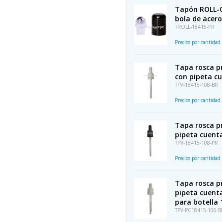
Tapón ROLL-O
bola de acero
TROLL-18415-PR
Precios por cantidad
Tapa rosca pr
con pipeta c
TPV-18415-108-BR
Precios por cantidad
Tapa rosca pr
pipeta cuent
TPV-18415-108-PR
Precios por cantidad
Tapa rosca pr
pipeta cuent
para botella 
TPV-PC18415-106-B