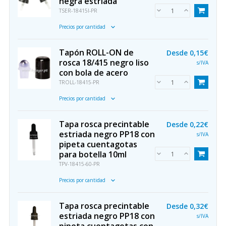
negra estriada
TSER-18415I-PR
Precios por cantidad
Tapón ROLL-ON de
Desde
0,15€
rosca 18/415 negro liso
s/IVA
con bola de acero
TROLL-18415-PR
Precios por cantidad
Tapa rosca precintable
Desde
0,22€
estriada negro PP18 con
s/IVA
pipeta cuentagotas
para botella 10ml
TPV-18415-60-PR
Precios por cantidad
Tapa rosca precintable
Desde
0,32€
estriada negro PP18 con
s/IVA