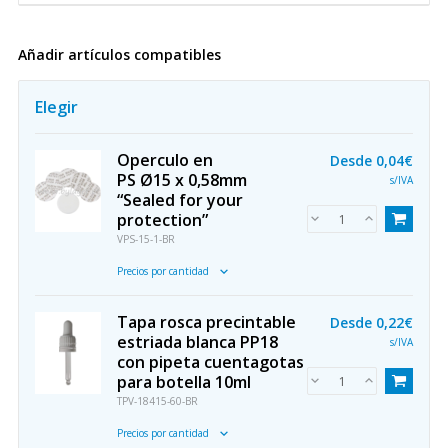
Añadir artículos compatibles
Elegir
Operculo en
Desde
0,04€
PS Ø15 x 0,58mm
s/IVA
“Sealed for your
protection”
VPS-15-1-BR
Precios por cantidad
Tapa rosca precintable
Desde
0,22€
estriada blanca PP18
s/IVA
con pipeta cuentagotas
para botella 10ml
TPV-18415-60-BR
Precios por cantidad