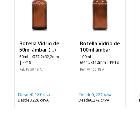
Botella Vidrio de
Botella Vidrio de
50ml ámbar (...)
100ml ámbar
50ml | Ø37,2x92,2mm
100ml |
| PP18
Ø44,5x112mm | PP18
Ref: FV-50-18-A
Ref: FV-100-18-A
Desde
0,18€
Desde
0,22€
s/IVA
s/IVA
Desde
0,22€
c/IVA
Desde
0,27€
c/IVA