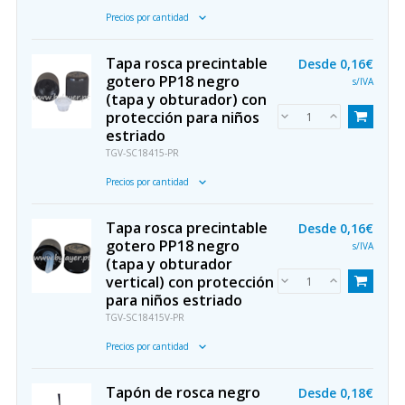
Precios por cantidad
Tapa rosca precintable
Desde
0,16€
gotero PP18 negro
s/IVA
(tapa y obturador) con
protección para niños
estriado
TGV-SC18415-PR
Precios por cantidad
Tapa rosca precintable
Desde
0,16€
gotero PP18 negro
s/IVA
(tapa y obturador
vertical) con protección
para niños estriado
TGV-SC18415V-PR
Precios por cantidad
Tapón de rosca negro
Desde
0,18€