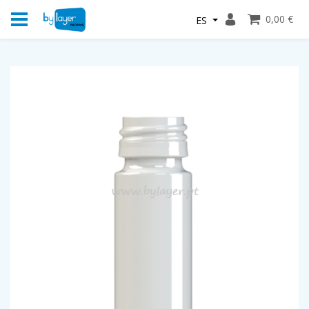
0,00 €
ES