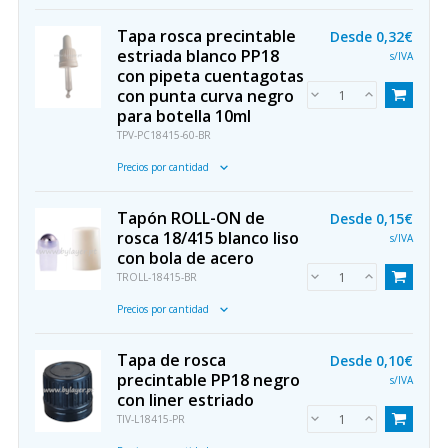
Tapa rosca precintable
Desde
0,32€
estriada blanco PP18
s/IVA
con pipeta cuentagotas
con punta curva negro
para botella 10ml
TPV-PC18415-60-BR
Precios por cantidad
Tapón ROLL-ON de
Desde
0,15€
rosca 18/415 blanco liso
s/IVA
con bola de acero
TROLL-18415-BR
Precios por cantidad
Tapa de rosca
Desde
0,10€
precintable PP18 negro
s/IVA
con liner estriado
TIV-L18415-PR