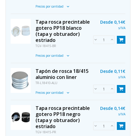
Precios por cantidad
Tapa rosca precintable
Desde
0,14€
gotero PP18 blanco
s/IVA
(tapa y obturador)
estriado
TGV-18415-BR
Precios por cantidad
Tapón de rosca 18/415
Desde
0,11€
aluminio con liner
s/IVA
TR-L18410-ALU
Precios por cantidad
Tapa rosca precintable
Desde
0,14€
gotero PP18 negro
s/IVA
(tapa y obturador)
estriado
TGV-18415-PR