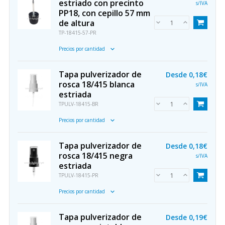
estriado con precinto
s/IVA
PP18, con cepillo 57 mm
de altura
TP-18415-57-PR
Precios por cantidad
Tapa pulverizador de
Desde
0,18€
rosca 18/415 blanca
s/IVA
estriada
TPULV-18415-BR
Precios por cantidad
Tapa pulverizador de
Desde
0,18€
rosca 18/415 negra
s/IVA
estriada
TPULV-18415-PR
Precios por cantidad
Tapa pulverizador de
Desde
0,19€