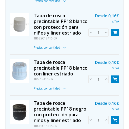
Precios por cantidad
Tapa de rosca
Desde
0,16€
precintable PP18 blanco
s/IVA
con protección para
niños y liner estriado
TIR-LSC18415-BR
Precios por cantidad
Tapa de rosca
Desde
0,10€
precintable PP18 blanco
s/IVA
con liner estriado
TIV-L18415-BR
Precios por cantidad
Tapa de rosca
Desde
0,16€
precintable PP18 negro
s/IVA
con protección para
niños y liner estriado
TIR-LSC18415-PR