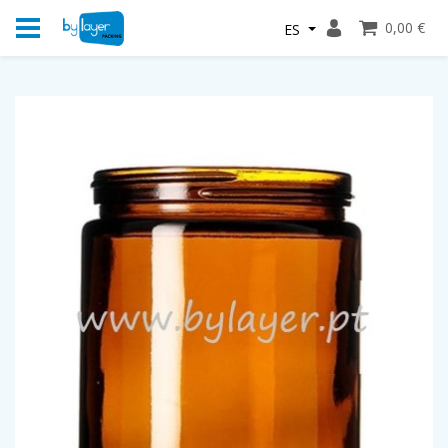
0,00 €
ES