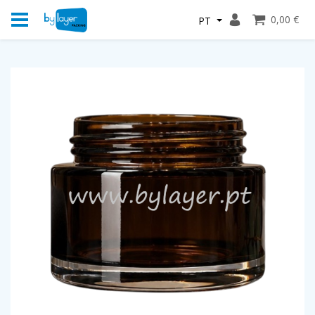
0,00 €
PT