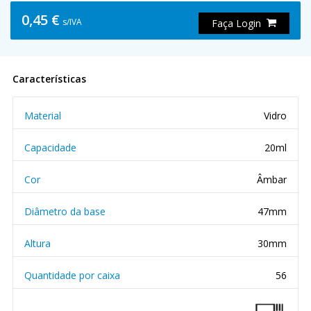
0,45 €
s/IVA
Faça Login
Características
Material
Vidro
Capacidade
20ml
Cor
Âmbar
Diâmetro da base
47mm
Altura
30mm
Quantidade por caixa
56