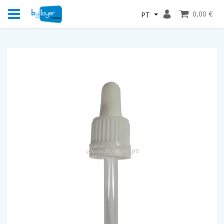
0,00 €
PT