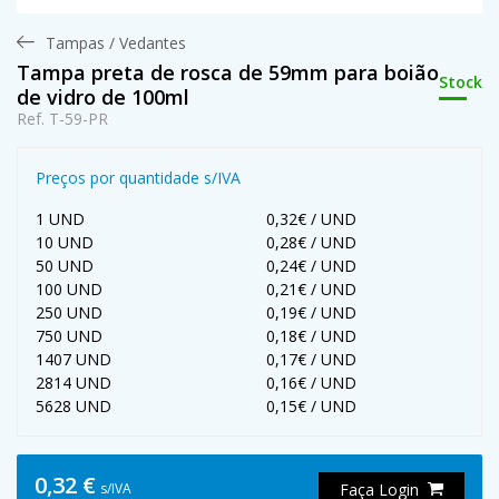
Tampas / Vedantes
Tampa preta de rosca de 59mm para boião
Stock
de vidro de 100ml
Ref. T-59-PR
Preços por quantidade s/IVA
1 UND
0,32€ / UND
10 UND
0,28€ / UND
50 UND
0,24€ / UND
100 UND
0,21€ / UND
250 UND
0,19€ / UND
750 UND
0,18€ / UND
1407 UND
0,17€ / UND
2814 UND
0,16€ / UND
5628 UND
0,15€ / UND
0,32 €
s/IVA
Faça Login