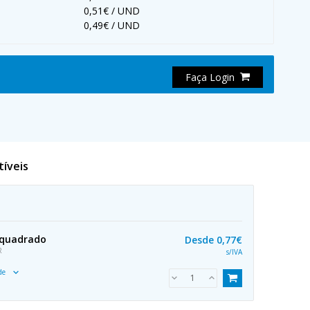
0,51€ / UND
0,49€ / UND
Faça Login
tíveis
 quadrado
Desde
0,77€
R
s/IVA
ade