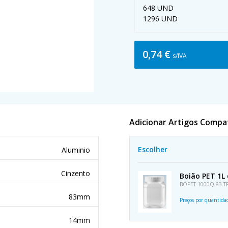
648 UND
1296 UND
0,74 €
s/IVA
Adicionar Artigos Compa
Escolher
Aluminio
Cinzento
Boião PET 1L
BOPET-1000Q-83-T
83mm
Preços por quantid
14mm