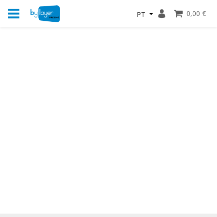
0,00 €
PT