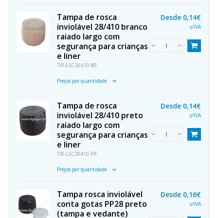
Tampa de rosca
Desde
0,14€
inviolável 28/410 branco
s/IVA
raiado largo com
segurança para crianças
e liner
TIR-LSC28410-BR
Preços por quantidade
Tampa de rosca
Desde
0,14€
inviolável 28/410 preto
s/IVA
raiado largo com
segurança para crianças
e liner
TIR-LSC28410-PR
Preços por quantidade
Tampa rosca inviolável
Desde
0,16€
conta gotas PP28 preto
s/IVA
(tampa e vedante)