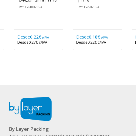
Ø44,5x112mm | PP18
| PP18
Ref: FV-100-18-A
Ref: FV-50-18-A
Desde
0,22€
Desde
0,18€
s/IVA
s/IVA
Desde
0,27€
c/IVA
Desde
0,22€
c/IVA
By Layer Packing