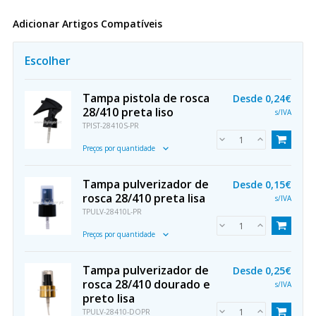
Adicionar Artigos Compatíveis
Escolher
Tampa pistola de rosca
Desde
0,24€
28/410 preta liso
s/IVA
TPIST-28410S-PR
Preços por quantidade
Tampa pulverizador de
Desde
0,15€
rosca 28/410 preta lisa
s/IVA
TPULV-28410L-PR
Preços por quantidade
Tampa pulverizador de
Desde
0,25€
rosca 28/410 dourado e
s/IVA
preto lisa
TPULV-28410-DOPR