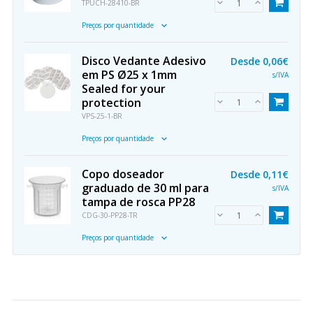
TPUCH-28410-BR
Preços por quantidade
Disco Vedante Adesivo
Desde
0,06€
em PS Ø25 x 1mm
s/IVA
Sealed for your
protection
VPS-25-1-BR
Preços por quantidade
Copo doseador
Desde
0,11€
graduado de 30 ml para
s/IVA
tampa de rosca PP28
CDG-30-PP28-TR
Preços por quantidade