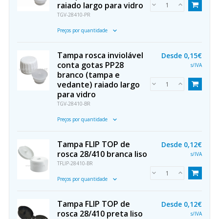
raiado largo para vidro
TGV-28410-PR
Preços por quantidade
Tampa rosca inviolável
Desde
0,15€
conta gotas PP28
s/IVA
branco (tampa e
vedante) raiado largo
para vidro
TGV-28410-BR
Preços por quantidade
Tampa FLIP TOP de
Desde
0,12€
rosca 28/410 branca liso
s/IVA
TFLIP-28410-BR
Preços por quantidade
Tampa FLIP TOP de
Desde
0,12€
rosca 28/410 preta liso
s/IVA