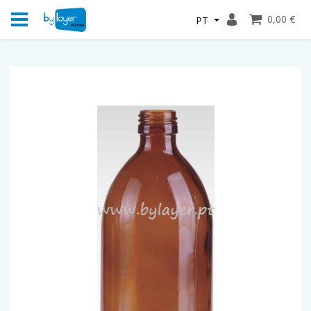
0,00 €
PT