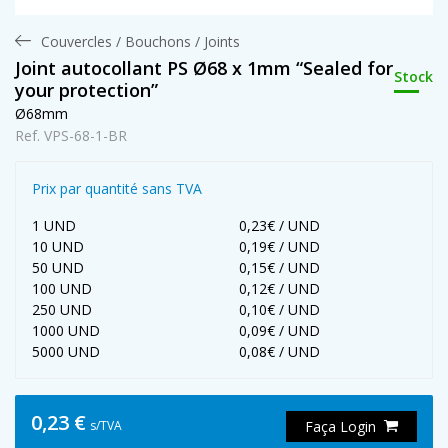
Couvercles / Bouchons / Joints
Joint autocollant PS Ø68 x 1mm “Sealed for
Stock
your protection”
Ø68mm
Ref. VPS-68-1-BR
Prix par quantité sans TVA
1 UND
0,23€ / UND
10 UND
0,19€ / UND
50 UND
0,15€ / UND
100 UND
0,12€ / UND
250 UND
0,10€ / UND
1000 UND
0,09€ / UND
5000 UND
0,08€ / UND
0,23 €
s/TVA
Faça Login