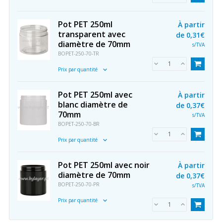
Pot PET 250ml
À partir
transparent avec
de
0,31€
diamètre de 70mm
s/TVA
BOPET-250-70-TR
Prix par quantité
Pot PET 250ml avec
À partir
blanc diamètre de
de
0,37€
70mm
s/TVA
BOPET-250-70-BR
Prix par quantité
Pot PET 250ml avec noir
À partir
diamètre de 70mm
de
0,37€
BOPET-250-70-PR
s/TVA
Prix par quantité