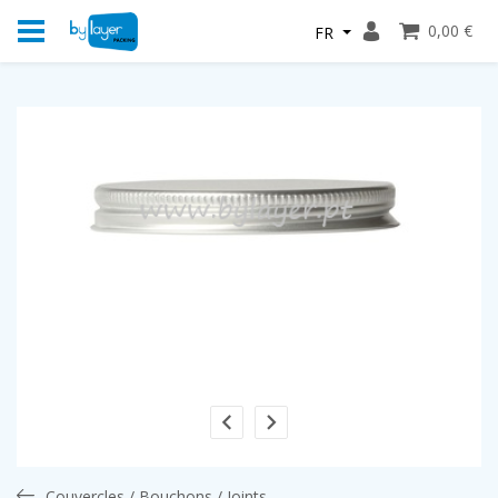
0,00 €
FR
Couvercles / Bouchons / Joints