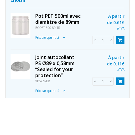
choisir
Pot PET 500ml avec
À partir
diamètre de 89mm
de
0,61€
BOPET-500-89-TR
s/TVA
Prix par quantité
Joint autocollant
À partir
PS Ø89 x 0,58mm
de
0,11€
“Sealed for your
s/TVA
protection”
VPS-89-BR
Prix par quantité