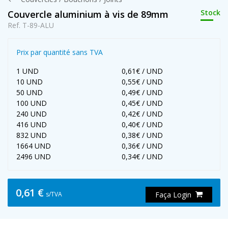
Stock
Couvercle aluminium à vis de 89mm
Ref. T-89-ALU
Prix par quantité sans TVA
1 UND
0,61€ / UND
10 UND
0,55€ / UND
50 UND
0,49€ / UND
100 UND
0,45€ / UND
240 UND
0,42€ / UND
416 UND
0,40€ / UND
832 UND
0,38€ / UND
1664 UND
0,36€ / UND
2496 UND
0,34€ / UND
0,61 €
s/TVA
Faça Login