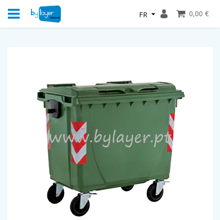
0,00 €
FR