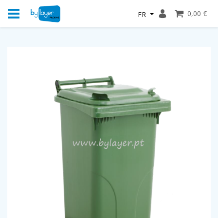
0,00 €
FR