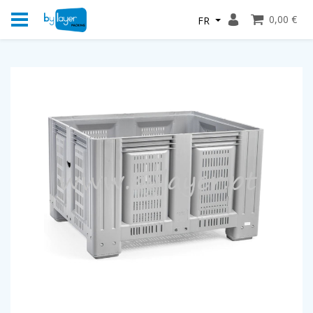
0,00 €
FR