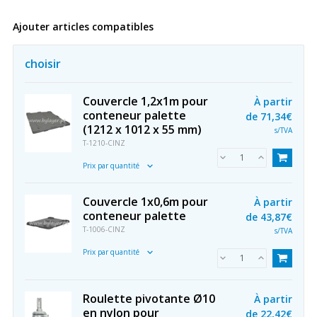
Ajouter articles compatibles
choisir
Couvercle 1,2x1m pour
À partir
conteneur palette
de
71,34€
(1212 x 1012 x 55 mm)
s/TVA
T-1210-CINZ
Prix par quantité
Couvercle 1x0,6m pour
À partir
conteneur palette
de
43,87€
T-1006-CINZ
s/TVA
Prix par quantité
Roulette pivotante Ø10
À partir
en nylon pour
de
22,42€