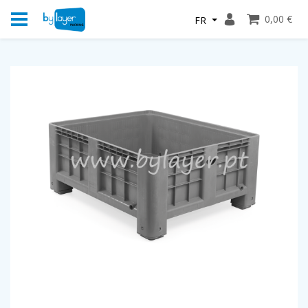
0,00 €
FR