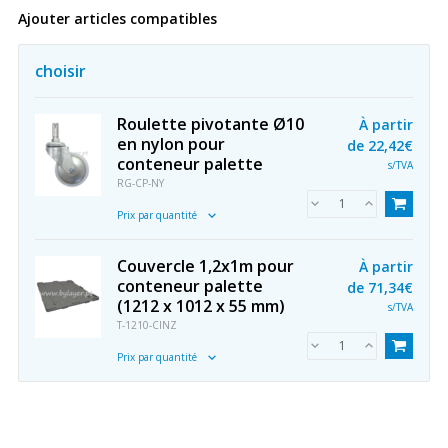
Ajouter articles compatibles
choisir
Roulette pivotante Ø10
À partir
en nylon pour
de
22,42€
conteneur palette
s/TVA
RG-CP-NY
Prix par quantité
Couvercle 1,2x1m pour
À partir
conteneur palette
de
71,34€
(1212 x 1012 x 55 mm)
s/TVA
T-1210-CINZ
Prix par quantité