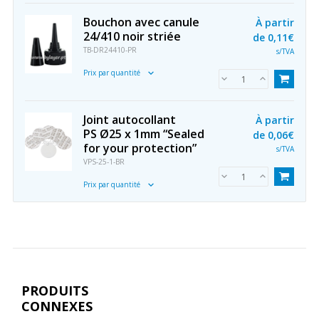
Bouchon avec canule
À partir
24/410 noir striée
de
0,11€
TB-DR24410-PR
s/TVA
Prix par quantité
Joint autocollant
À partir
PS Ø25 x 1mm “Sealed
de
0,06€
for your protection”
s/TVA
VPS-25-1-BR
Prix par quantité
PRODUITS
CONNEXES