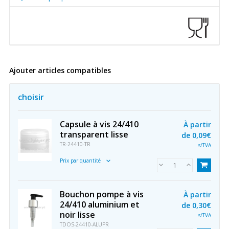
Ajouter articles compatibles
choisir
Capsule à vis 24/410
À partir
transparent lisse
de
0,09€
TR-24410-TR
s/TVA
Prix par quantité
Bouchon pompe à vis
À partir
24/410 aluminium et
de
0,30€
noir lisse
s/TVA
TDOS-24410-ALUPR