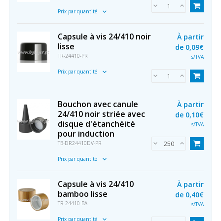
Prix par quantité
Capsule à vis 24/410 noir
À partir
lisse
de
0,09€
TR-24410-PR
s/TVA
Prix par quantité
Bouchon avec canule
À partir
24/410 noir striée avec
de
0,10€
disque d'étanchéité
s/TVA
pour induction
TB-DR24410DV-PR
Prix par quantité
Capsule à vis 24/410
À partir
bamboo lisse
de
0,40€
TR-24410-BA
s/TVA
Prix par quantité