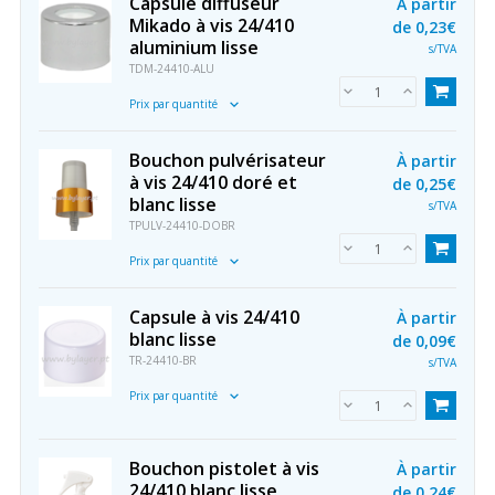
Capsule diffuseur
À partir
Mikado à vis 24/410
de
0,23€
aluminium lisse
s/TVA
TDM-24410-ALU
Prix par quantité
Bouchon pulvérisateur
À partir
à vis 24/410 doré et
de
0,25€
blanc lisse
s/TVA
TPULV-24410-DOBR
Prix par quantité
Capsule à vis 24/410
À partir
blanc lisse
de
0,09€
TR-24410-BR
s/TVA
Prix par quantité
Bouchon pistolet à vis
À partir
24/410 blanc lisse
de
0,24€