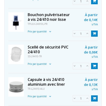
Bouchon pulvérisateur
À partir
à vis 24/410 noir lisse
de
0,14€
TPULV-24410L-PR
s/TVA
Prix par quantité
Scellé de sécurité PVC
À partir
24/410
de
0,06€
SS-24410-TR
s/TVA
Prix par quantité
Capsule à vis 24/410
À partir
aluminium avec liner
de
0,13€
TR-L24410-ALU
s/TVA
Prix par quantité