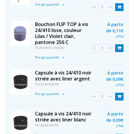
Prix par quantité
Bouchon FLIP TOP à vis
À partir
24/410 lisse, couleur
de
0,11€
Lilas / Violet clair,
s/TVA
pantone 256 C
TFLIP-24410- PA256C
Prix par quantité
Capsule à vis 24/410 noir
À partir
striée avec liner argent
de
0,09€
TR-LP24410R-PR
s/TVA
Prix par quantité
Capsule à vis 24/410 noir
À partir
striée avec liner blanc
de
0,09€
TR-LB24410R-PR
s/TVA