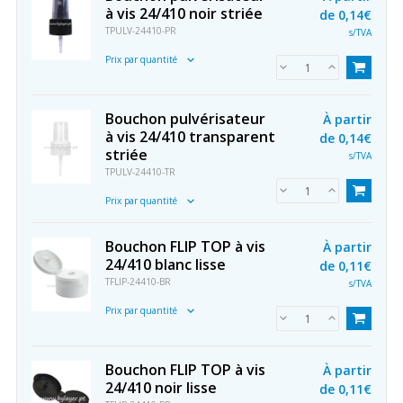
à vis 24/410 noir striée
de
0,14€
TPULV-24410-PR
s/TVA
Prix par quantité
Bouchon pulvérisateur
À partir
à vis 24/410 transparent
de
0,14€
striée
s/TVA
TPULV-24410-TR
Prix par quantité
Bouchon FLIP TOP à vis
À partir
24/410 blanc lisse
de
0,11€
TFLIP-24410-BR
s/TVA
Prix par quantité
Bouchon FLIP TOP à vis
À partir
24/410 noir lisse
de
0,11€