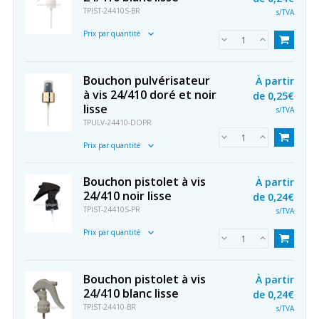
TPIST-24410S-BR
s/TVA
Prix par quantité
Bouchon pulvérisateur
À partir
à vis 24/410 doré et noir
de
0,25€
lisse
s/TVA
TPULV-24410-DOPR
Prix par quantité
Bouchon pistolet à vis
À partir
24/410 noir lisse
de
0,24€
TPIST-24410S-PR
s/TVA
Prix par quantité
Bouchon pistolet à vis
À partir
24/410 blanc lisse
de
0,24€
TPIST-24410-BR
s/TVA