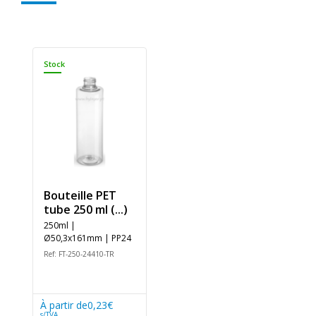
Stock
Bouteille PET
tube 250 ml (...)
250ml |
Ø50,3x161mm | PP24
Ref: FT-250-24410-TR
À partir de
0,23€
s/TVA