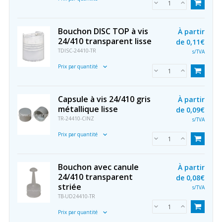
Bouchon DISC TOP à vis
À partir
24/410 transparent lisse
de
0,11€
TDISC-24410-TR
s/TVA
Prix par quantité
Capsule à vis 24/410 gris
À partir
métallique lisse
de
0,09€
TR-24410-CINZ
s/TVA
Prix par quantité
Bouchon avec canule
À partir
24/410 transparent
de
0,08€
striée
s/TVA
TB-UD24410-TR
Prix par quantité