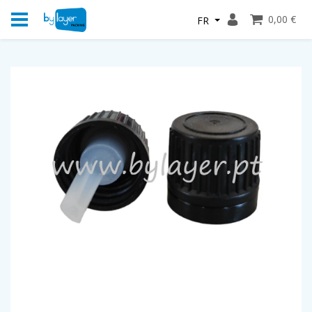
0,00 €
FR