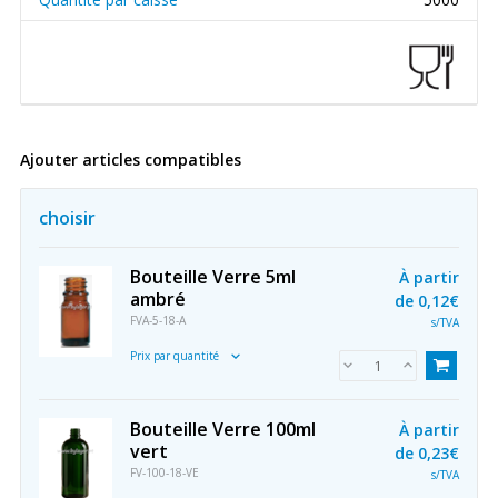
Ajouter articles compatibles
choisir
Bouteille Verre 5ml
À partir
ambré
de
0,12€
FVA-5-18-A
s/TVA
Prix par quantité
Bouteille Verre 100ml
À partir
vert
de
0,23€
FV-100-18-VE
s/TVA