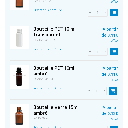
FVAB-10-18-A
s/TVA
Prix par quantité
Bouteille PET 10 ml
À partir
transparent
de
0,11€
FC-10-18415-TR
s/TVA
Prix par quantité
Bouteille PET 10ml
À partir
ambré
de
0,11€
FC-10-18415-A
s/TVA
Prix par quantité
Bouteille Verre 15ml
À partir
ambré
de
0,12€
FV-15-18-A
s/TVA
Prix par quantité