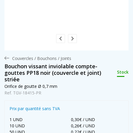
Couvercles / Bouchons / Joints
Bouchon vissant inviolable compte-
Stock
gouttes PP18 noir (couvercle et joint)
striée
Orifice de goutte Ø 0,7 mm
Ref. TGV-18415-PR
Prix par quantité sans TVA
1 UND
0,30€ / UND
10 UND
0,26€ / UND
50 UND
0,22€ / UND