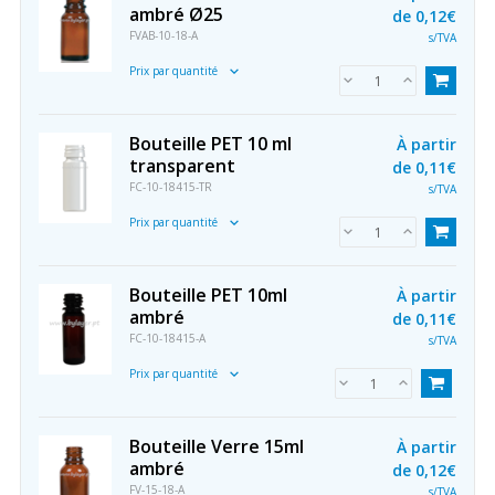
ambré Ø25
de
0,12€
FVAB-10-18-A
s/TVA
Prix par quantité
Bouteille PET 10 ml
À partir
transparent
de
0,11€
FC-10-18415-TR
s/TVA
Prix par quantité
Bouteille PET 10ml
À partir
ambré
de
0,11€
FC-10-18415-A
s/TVA
Prix par quantité
Bouteille Verre 15ml
À partir
ambré
de
0,12€
FV-15-18-A
s/TVA