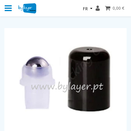
0,00 €
FR