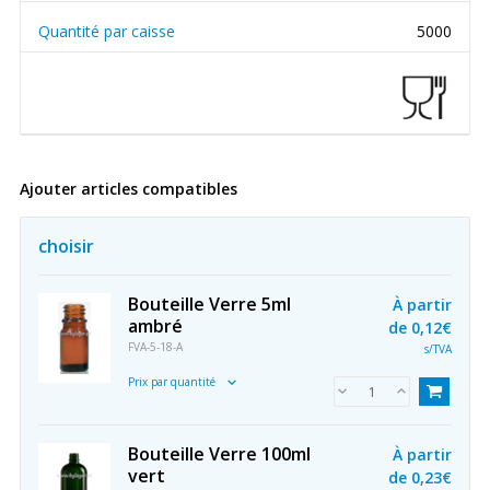
Quantité par caisse
5000
Ajouter articles compatibles
choisir
Bouteille Verre 5ml
À partir
ambré
de
0,12€
FVA-5-18-A
s/TVA
Prix par quantité
Bouteille Verre 100ml
À partir
vert
de
0,23€