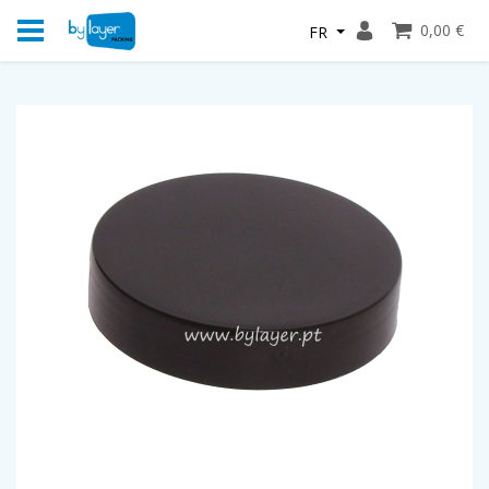
0,00 €
FR