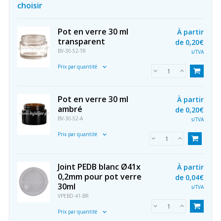
choisir
Pot en verre 30 ml
À partir
transparent
de
0,20€
BV-30-52-TR
s/TVA
Prix par quantité
Pot en verre 30 ml
À partir
ambré
de
0,20€
BV-30-52-A
s/TVA
Prix par quantité
Joint PEDB blanc Ø41x
À partir
0,2mm pour pot verre
de
0,04€
30ml
s/TVA
VPEBD-41-BR
Prix par quantité