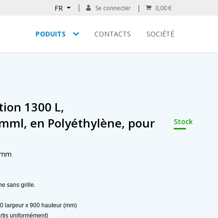
FR
Se connecter
0,00 €
PODUITS
CONTACTS
SOCIÉTÉ
tion 1300 L,
ml, en Polyéthylène, pour
Stock
0 mm
e sans grille.
0 largeur x 900 hauteur (mm)
rtis uniformément)