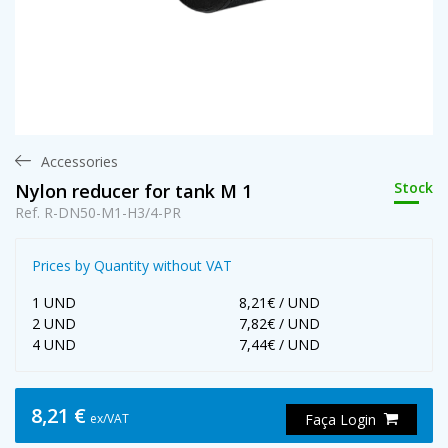
Accessories
Stock
Nylon reducer for tank M 1
Ref. R-DN50-M1-H3/4-PR
Prices by Quantity without VAT
1 UND
8,21€ / UND
2 UND
7,82€ / UND
4 UND
7,44€ / UND
8,21 €
ex/VAT
Faça Login