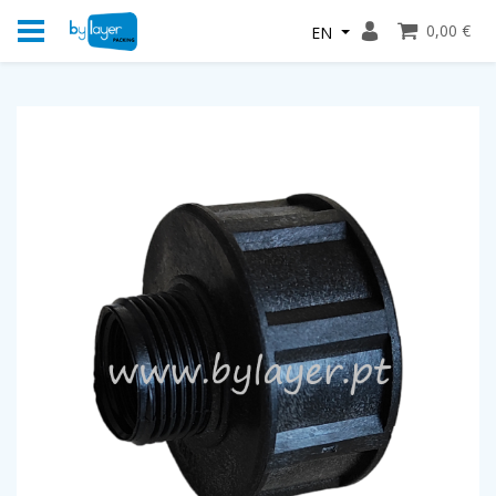
0,00 €
EN