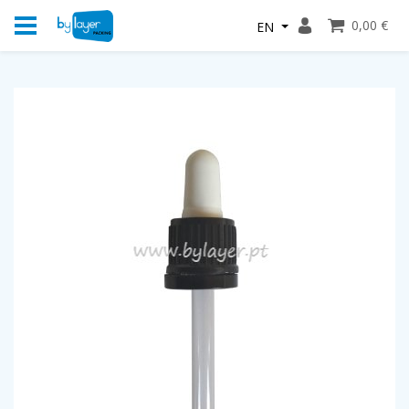
0,00 €
EN