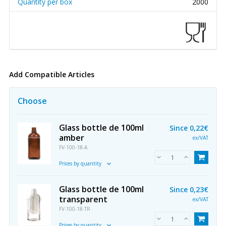
Quantity per box
2000
Add Compatible Articles
Choose
Glass bottle de 100ml
Since
0,22€
amber
ex/VAT
FV-100-18-A
Prices by quantity
Glass bottle de 100ml
Since
0,23€
transparent
ex/VAT
FV-100-18-TR
Prices by quantity