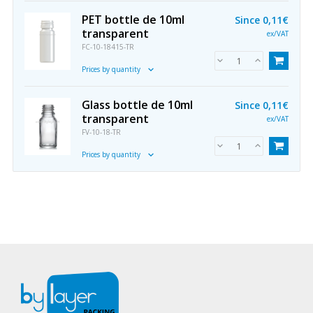
PET bottle de 10ml
Since
0,11€
transparent
ex/VAT
FC-10-18415-TR
Prices by quantity
Glass bottle de 10ml
Since
0,11€
transparent
ex/VAT
FV-10-18-TR
Prices by quantity