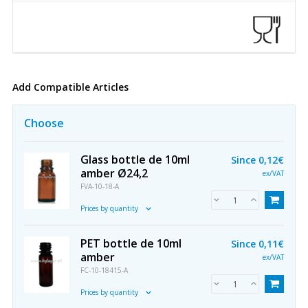
Add Compatible Articles
Choose
Glass bottle de 10ml
Since
0,12€
amber Ø24,2
ex/VAT
FVA-10-18-A
Prices by quantity
PET bottle de 10ml
Since
0,11€
amber
ex/VAT
FC-10-18415-A
Prices by quantity