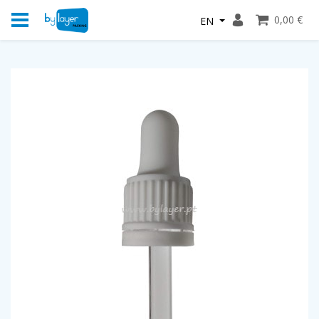
0,00 €
EN