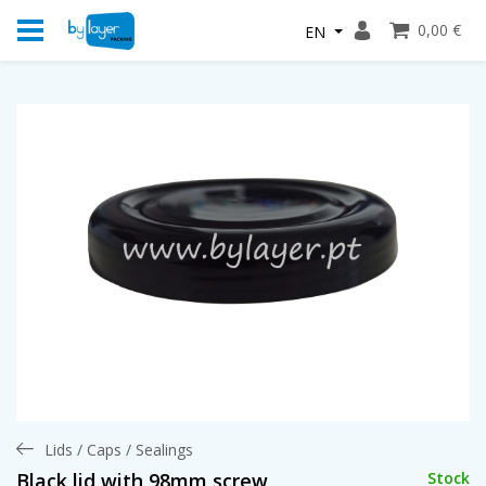
0,00 €
EN
Lids / Caps / Sealings
Stock
Black lid with 98mm screw