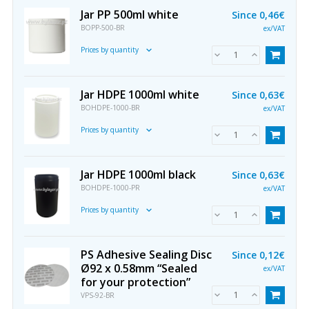
Jar PP 500ml white
Since
0,46€
BOPP-500-BR
ex/VAT
Prices by quantity
Jar HDPE 1000ml white
Since
0,63€
BOHDPE-1000-BR
ex/VAT
Prices by quantity
Jar HDPE 1000ml black
Since
0,63€
BOHDPE-1000-PR
ex/VAT
Prices by quantity
PS Adhesive Sealing Disc
Since
0,12€
Ø92 x 0.58mm “Sealed
ex/VAT
for your protection”
VPS-92-BR