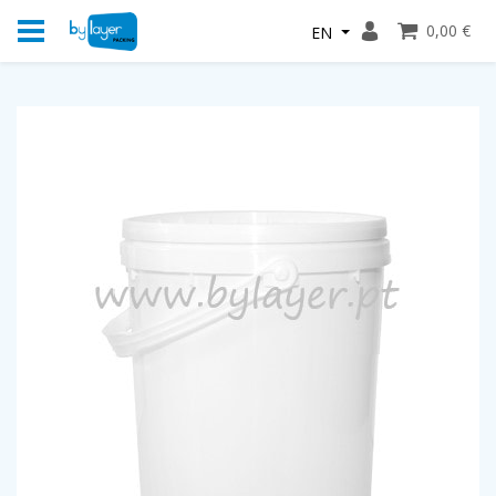
0,00 €
EN