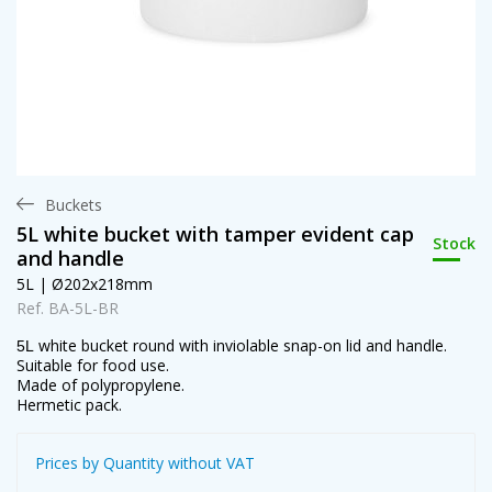
Buckets
5L white bucket with tamper evident cap
Stock
and handle
5L | Ø202x218mm
Ref. BA-5L-BR
white
bucket round with
inviolable
snap-on lid
and handle
.
5L
Suitable for food use.
Made of polypropylene.
Hermetic pack.
Prices by Quantity without VAT