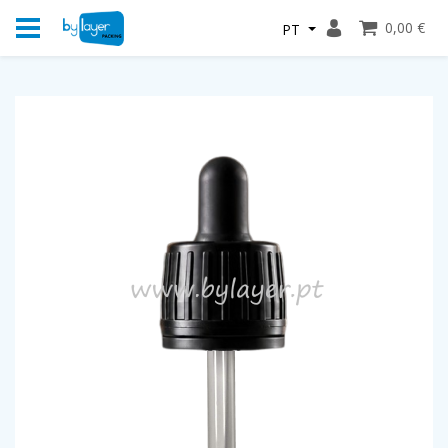
0,00 €
PT