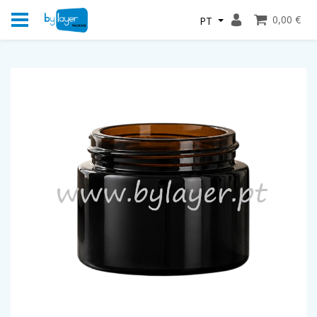
0,00 €
PT