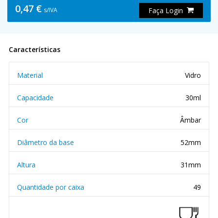
0,47 €
s/IVA
Faça Login
Características
Material
Vidro
Capacidade
30ml
Cor
Âmbar
Diâmetro da base
52mm
Altura
31mm
Quantidade por caixa
49