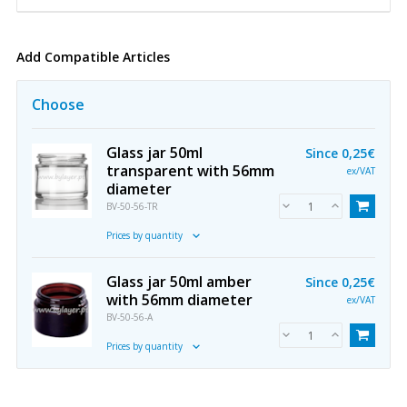
Add Compatible Articles
Choose
Glass jar 50ml
Since
0,25€
transparent with 56mm
ex/VAT
diameter
BV-50-56-TR
Prices by quantity
Glass jar 50ml amber
Since
0,25€
with 56mm diameter
ex/VAT
BV-50-56-A
Prices by quantity