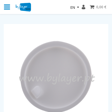
0,00 €
EN