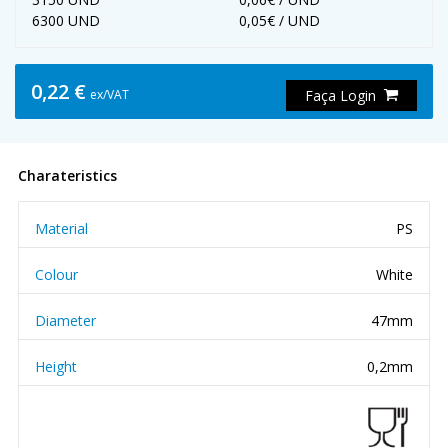
6300 UND
0,05€ / UND
0,22 €
ex/VAT
Faça Login
Charateristics
Material
PS
Colour
White
Diameter
47mm
Height
0,2mm