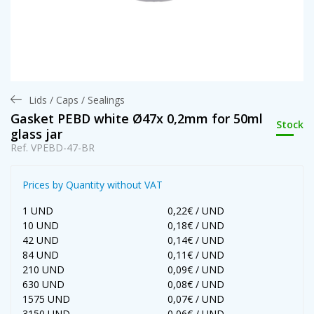
Lids / Caps / Sealings
Gasket PEBD white Ø47x 0,2mm for 50ml
Stock
glass jar
Ref. VPEBD-47-BR
Prices by Quantity without VAT
1 UND
0,22€ / UND
10 UND
0,18€ / UND
42 UND
0,14€ / UND
84 UND
0,11€ / UND
210 UND
0,09€ / UND
630 UND
0,08€ / UND
1575 UND
0,07€ / UND
3150 UND
0,06€ / UND